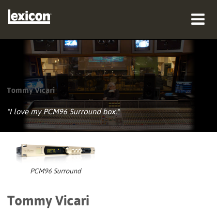
produkter
hvor man kan købe
Tommy Vicari
professionelle
"I love my PCM96 Surround box."
Case studies
træning
support
PCM96 Surround
Tommy Vicari
Sprog/Region