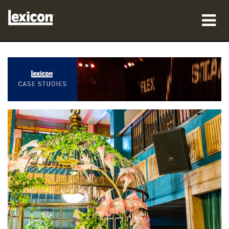
produkter
hvor man kan købe
professionelle
Case studies
træning
support
Sprog/Region