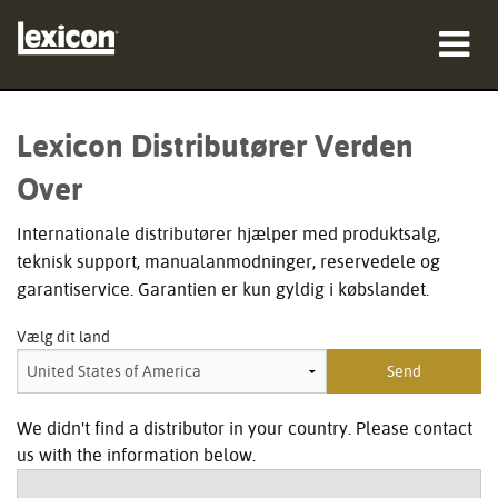
produkter
Lexicon Distributører Verden
hvor man kan købe
Over
professionelle
Internationale distributører hjælper med produktsalg,
teknisk support, manualanmodninger, reservedele og
Case studies
garantiservice. Garantien er kun gyldig i købslandet.
træning
Vælg dit land
support
We didn't find a distributor in your country. Please contact
us with the information below.
Sprog/Region