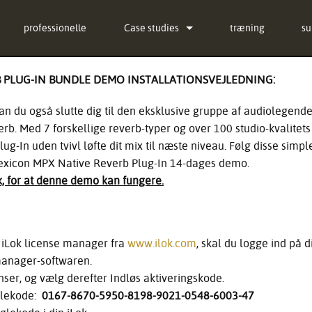
professionelle
Case studies
træning
su
nyheder
Ko
 PLUG-IN BUNDLE DEMO INSTALLATIONSVEJLEDNING:
ug-in Bundle
Hj
kan du også slutte dig til den eksklusive gruppe af audiolegende
ug-in Bundle
so
erb. Med 7 forskellige reverb-typer og over 100 studio-kvalitets 
g-In uden tvivl løfte dit mix til næste niveau. Følg disse simple
ug-in Bundle
fi
Lexicon MPX Native Reverb Plug-In 14-dages demo.
k, for at denne demo kan fungere.
al)
D
Ga
pr
 iLok license manager fra
www.ilok.com
, skal du logge ind på 
manager-softwaren.
Se
nser, og vælg derefter Indløs aktiveringskode.
glekode:
0167-8670-5950-8198-9021-0548-6003-47