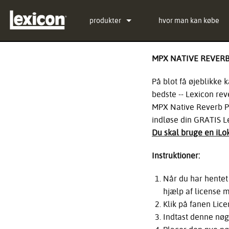
produkter
hvor man kan købe
Plug-ins
PCM Total Bundle
MPX NATIVE REVERB
Effektprocessorer
PCM Native Reverb Pl
PCM92
På blot få øjeblikke 
Biograf
PCM Native Effects Pl
PCM96
QLI-32
bedste -- Lexicon rev
MPX Native Reverb Plu
Udgåede produkter
LXP Native Reverb Pl
PCM96 Surround
BOB-32
indløse din GRATIS 
Du skal bruge en iLo
MPX Native Reverb
PCM96 Surround (digit
Instruktioner:
Når du har hentet
hjælp af license 
Klik på fanen Lice
Indtast denne nø