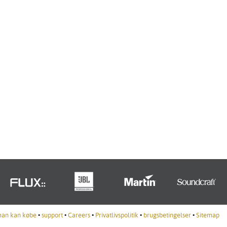
Portuguê
عربي
Ελληνι
עברית
हिन्दी
Bahasa I
Italiano
ខ្មែរ
Polski
Svenska
ภาษาไทย
man kan købe
•
support
•
Careers
•
Privatlivspolitik
•
brugsbetingelser
•
Sitemap