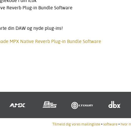
glekode i din iLok
ive Reverb Plug-in Bundle Software
starte din DAW og nyde plug-ins!
loade MPX Native Reverb Plug-in Bundle Software
Tilmeld dig vores mailingliste
•
software
•
hvor 