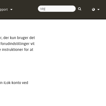
pport
ntakt os
English (
ælpecenter døgnet rundt
Deutsch
r, der kun bruger det
ftware
Español
forudindstillinger vil
 instruktioner for at
rmware
Français
ownloads
Dansk
ranti
中文
oduktregistrering
日本語
din iLok-konto ved
rvice
Nederlan
한국어