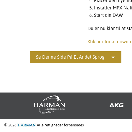
Placer den nye nø
Installer MPX Nat
Start din DAW
Du er nu klar til at 
Klik her for at down
Se Denne Side På Et Andet Sprog
© 2026
Alle rettigheder forbeholdes.