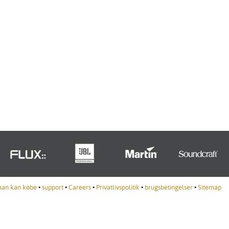
Portuguê
عربي
Ελληνι
עברית
हिन्दी
Bahasa I
Italiano
ខ្មែរ
Polski
man kan købe
•
support
•
Careers
•
Privatlivspolitik
•
brugsbetingelser
•
Sitemap
Svenska
ภาษาไทย