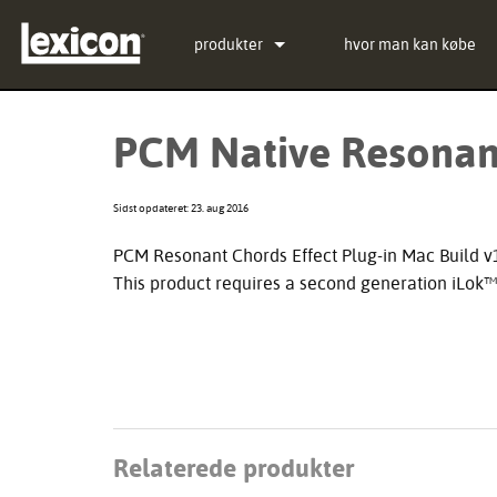
produkter
hvor man kan købe
Plug-ins
PCM Total Bundle
PCM Native Resonant 
Effektprocessorer
PCM Native Reverb Pl
PCM92
Biograf
PCM Native Effects Pl
PCM96
QLI-32
Sidst opdateret: 23. aug 2016
Udgåede produkter
LXP Native Reverb Pl
PCM96 Surround
BOB-32
PCM Resonant Chords Effect Plug-in Mac Build v1
This product requires a second generation iLok
MPX Native Reverb
PCM96 Surround (digit
Relaterede produkter