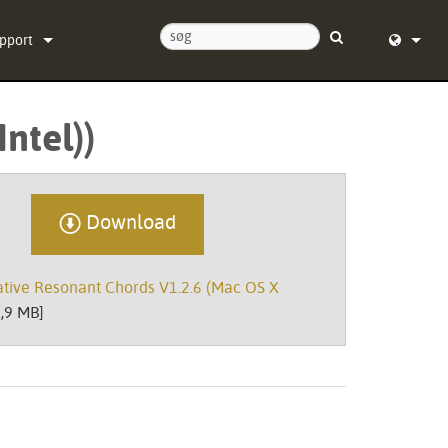
pport
ntakt os
English (
ntel))
ælpecenter døgnet rundt
Deutsch
ftware
Español
Download
rmware
Français
ownloads
Dansk
tive Resonant Chords V1.2.6 (Mac OS X
ranti
中文
,9 MB]
oduktregistrering
日本語
rvice
Nederlan
한국어