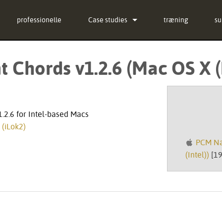
professionelle
Case studies
træning
su
nyheder
Ko
Chords v1.2.6 (Mac OS X (I
ug-in Bundle
Hj
ug-in Bundle
so
ug-in Bundle
fi
.2.6 for Intel-based Macs
™
(iLok2)
al)
D
PCM Na
Ga
(Intel))
[19
pr
Se