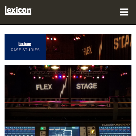
προϊόντα
πού να αγοράσετε
επαγγελματίες
Μελέτες περίπτωσης
εκπαίδευση
υποστήριξη
Γλώσσα/Περιοχή