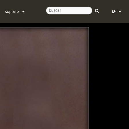
soporte
Contáctenos
English (
Centro de Ayuda 24/7
Deutsch
software
Español
firmware
Français
Descargas
Dansk
Garantía
中文
registro del producto
日本語
Servicio
Nederlan
한국어