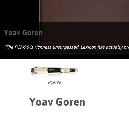
Yoav Goren
"The PCM96 is richness unsurpassed. Lexicon has actually prod
PCM96
Yoav Goren