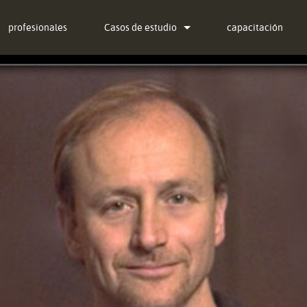
profesionales
Casos de estudio
capacitación
noticias
ug-in Bundle
ug-in Bundle
ug-in Bundle
al)