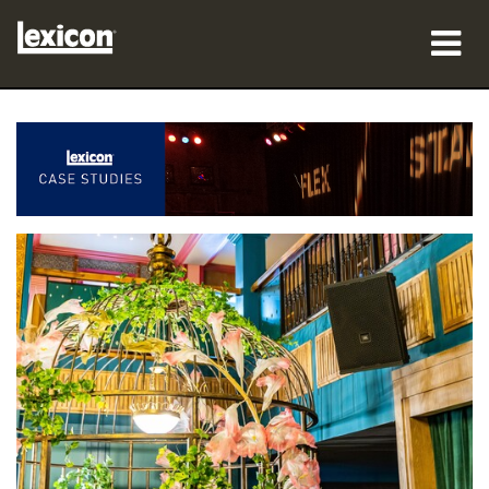
productos
dónde comprar
profesionales
Casos de estudio
capacitación
soporte
Idioma/Región