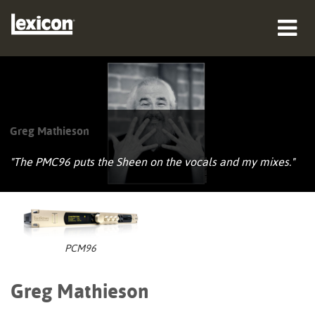
מוצרים
היכן לקנות
Greg Mathieson
אנשי מקצוע
"The PMC96 puts the Sheen on the vocals and my mixes."
מקרי בוחן
הדרכה
תמיכה
PCM96
Greg Mathieson
שפה/אזור