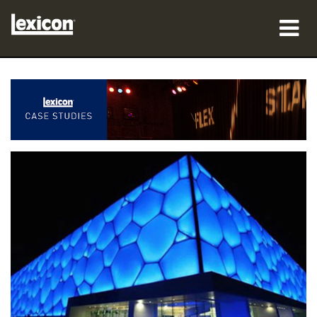
produk
tempat membeli
profesional
Studi Kasus
pelatihan
dukungan
Bahasa/Wilayah