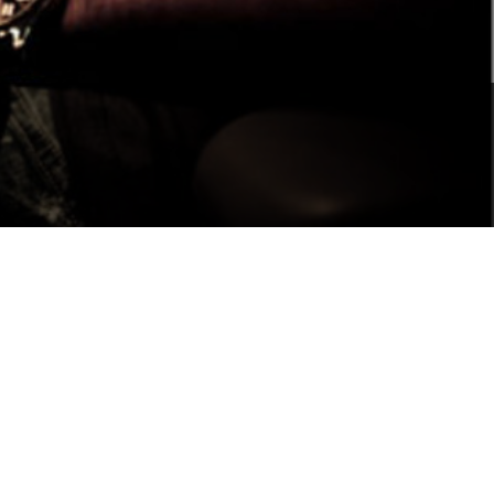
Portuguê
عربي
Ελληνι
עברית
हिन्दी
Bahasa I
Italiano
ខ្មែរ
Polski
Svenska
ภาษาไทย