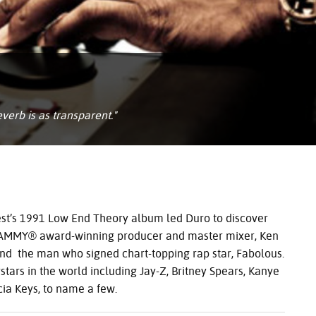
verb is as transparent."
uest’s 1991 Low End Theory album led Duro to discover
AMMY
® award-winning producer and master mixer, Ken
nd the man who signed chart-topping rap star, Fabolous.
ars in the world including Jay-Z, Britney Spears, Kanye
cia Keys, to name a few.