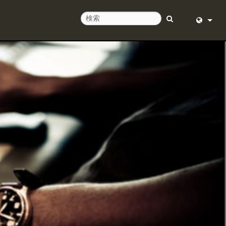
せ
English (
ルプセンター
Deutsch
ア
Español
ェア
Français
ド
Dansk
中文
日本語
Nederlan
한국어