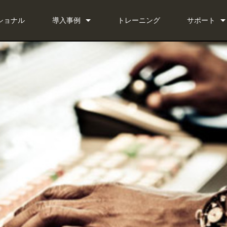
ショナル
導入事例
トレーニング
サポート
ニュース
お問い合わ
 Bundle
いつでもヘ
 Bundle
ソフトウェ
Bundle
ファームウ
ダウンロー
保証
製品登録
サービス