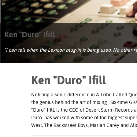
Ken "Duro" Ifill
"I can tell when the Lexicon plug-in is being used. No other re
Ken "Duro" Ifill
Noticing a sonic difference in A Tribe Called Q
the genius behind the art of mixing. Six-time
GR
“Duro” Ifill, is the
CEO
of Desert Storm Records a
Duro has worked with some of the biggest superst
West, The Backstreet Boys, Mariah Carey and Ali