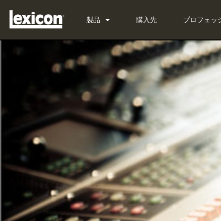
製品
購入先
プロフェッ
プラグイン
PCM Total Bundle
エフェクトプロセッサー
PCM Native Reverb Plug-in
PCM92
シネマ
PCM Native Effects Plug-in
PCM96
QLI-32
生産終了製品
LXP Native Reverb Plug-in 
PCM96 Surround
BOB-32
MPX Native Reverb
PCM96 Surround (digital)