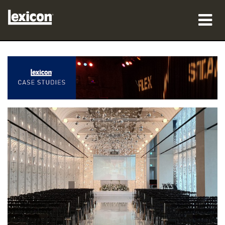
製品
購入先
プロフェッショナル
導入事例
トレーニング
サポート
言語/地域