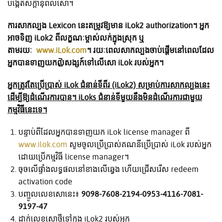
បង្កើតសក្តានុពលសោ។
ការសាកល្បង Lexicon នេះតម្រូវឱ្យមាន iLok2 authorization។ អ្នក
អាចទិញ iLok2 ពីលក្ខណៈម្ចាស់លក់ក្នុងស្រុក ឬ
តាមរយៈ
www.iLok.com
។ រយៈពេលសាកល្បងចាប់ផ្តើមនៅពេលដែល
អ្នកបានទាញយកលైសង្សក៍ទៅលើសោ iLok របស់អ្នក។
អ្នកត្រូវតែប្រើប្រាស់ iLok ជំនាន់ទីពីរ (iLok2) សម្រាប់ការសាកល្បងនេះ
ដើម្បីឱ្យដំណើរការបាន។ iLoks ជំនាន់ទីមួយនឹងមិនដំណើរការជាមួយ
កម្មវិធីនេះទេ។
បន្ទាប់ពីដែលអ្នកបានទាញយក iLok license manager ពី
www.ilok.com
សូមចូលប្រើប្រាស់គណនីប្រើប្រាស់ iLok របស់អ្នក
ដោយប្រើកម្មវិធី license manager។
ចុចលើផ្ទាំងលទ្ធផលនៅខាងលើឆ្វេង ហើយជ្រើសរើស redeem
activation code
បញ្ចូលលេខសោនេះ៖
9098-7608-2194-0953-4116-7081-
9197-47
ដាក់លេខសោថ្មីទៅក្នុង iLok2 របស់អ្នក