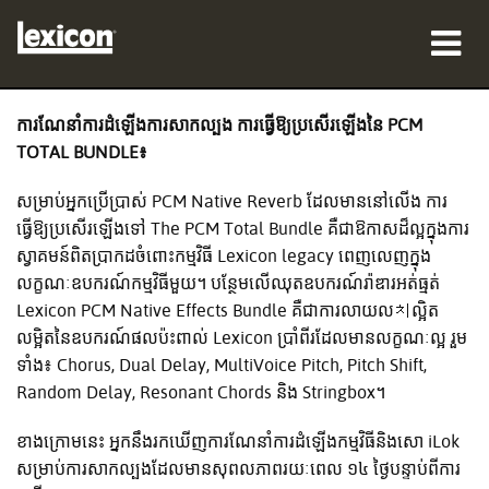
ផលិតផល
ការណែនាំការដំឡើងការសាកល្បង ការធ្វើឱ្យប្រសើរឡើងនៃ PCM
TOTAL BUNDLE៖
កន្លែងទិញ
សម្រាប់អ្នកប្រើប្រាស់ PCM Native Reverb ដែលមាននៅលេីង ការ
អ្នកជំនាញ
ធ្វើឱ្យប្រសើរឡើងទៅ The PCM Total Bundle គឺជាឱកាសដ៏ល្អក្នុងការ
ស្វាគមន៍ពិតប្រាកដចំពោះកម្មវិធី Lexicon legacy ពេញលេញក្នុង
ករណីសិក្សា
លក្ខណៈឧបករណ៍កម្មវិធីមួយ។ បន្ថែមលើឈុតឧបករណ៍រ៉ាឌារអត់ធ្មត់
Lexicon PCM Native Effects Bundle គឺជាការលាយល치ល្អិត
បណ្ដុះបណ្ដាល
លម្អិតនៃឧបករណ៍ផលប៉ះពាល់ Lexicon ប្រាំពីរដែលមានលក្ខណៈល្អ រួម
ទាំង៖ Chorus, Dual Delay, MultiVoice Pitch, Pitch Shift,
ការគាំទ្រ
Random Delay, Resonant Chords និង Stringbox។
ខាងក្រោមនេះ អ្នកនឹងរកឃើញការណែនាំការដំឡើងកម្មវិធីនិងសោ iLok
សម្រាប់ការសាកល្បងដែលមានសុពលភាពរយៈពេល ១៤ ថ្ងៃបន្ទាប់ពីការ
ភាសា/តំបន់