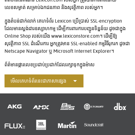
លេខសម្ងាត់ សម្រាប់ឯកជនភាព និងសុវត្ថិភាព របស់អ្នក។
ក្នុងតំបន់ជាក់លាក់ គេហទំព័រ Lexicon ប្រើប្រាស់ SSL-encryption
ដែលមានស្តង់ដារឧស្សាហកម្ម ដើម្បីការពារការបញ្ជូនទិន្នន័យ ដូចជាក្នុង
Online Shop របស់យើង www.lexiconstore.com។ ដើម្បីឱ្យ
សុវត្ថិភាព SSL ដំណើរការ អ្នកត្រូវមាន SSL-enabled កម្មវិធីរុករក ដូចជា
Netscape Navigator ឬ Microsoft Internet Explorer។
ព័ត៌មានផ្ការលេខប្រដាប់ប្រដាក់ដែលរក្សាទុកក្នុងម៉ាស
មើលគេហទំព័រនេះជាភាសាផ្សេង