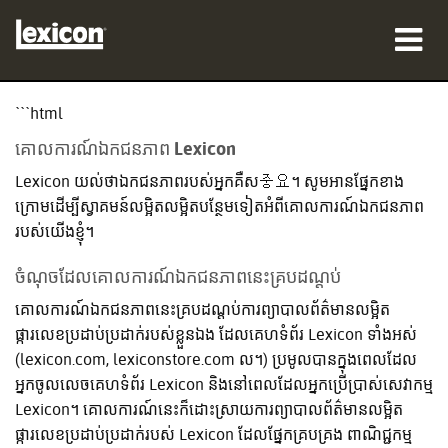
ផលិតផល
```html
គោលការណ៍ឯកជនភាព Lexicon
កន្លែងទិញ
Lexicon យល់ថាឯកជនភាពរបស់អ្នកគឺស중요។ សូមអានផ្នែកខាង
អ្នកជំនាញ
ក្រោមដើម្បីស្វាគមន៍លម្អិតលម្អិតបន្ថែមទៀតអំពីគោលការណ៍ឯកជនភាព
របស់យើងខ្ញុំ។
ករណីសិក្សា
ចំណុចដែលគោលការណ៍ឯកជនភាពនេះគ្របដណ្តប់
បណ្ដុះបណ្ដាល
គោលការណ៍ឯកជនភាពនេះគ្របដណ្តប់ការព្យាបាលព័ត៌មានលម្អិត
ផ្ការលេខប្រដាប់ប្រដាក់របស់ខ្លួនឯង ដែលគេហទំព័រ Lexicon ទាំងអស់
ការគាំទ្រ
(lexicon.com, lexiconstore.com ល។) ប្រមូលបានក្នុងពេលដែល
អ្នកចូលលេចគេហទំព័រ Lexicon និងនៅពេលដែលអ្នកប្រើប្រាស់សេវាកម្ម
Lexicon។ គោលការណ៍នេះក៏ដោះស្រាយការព្យាបាលព័ត៌មានលម្អិត
ផ្ការលេខប្រដាប់ប្រដាក់របស់ Lexicon ដែលផ្នែកគ្របគ្រង ពាណិជ្ជកម្ម
ភាសា/តំបន់