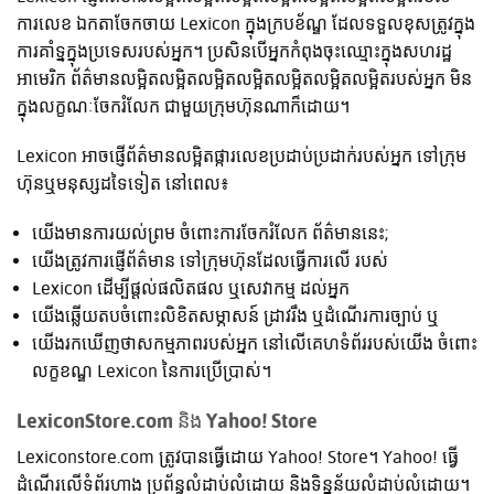
ការលេខ ឯកតាចែកចាយ Lexicon ក្នុងក្របខ័ណ្ឌ ដែលទទួលខុសត្រូវក្នុង
ការគាំទ្នក្នុងប្រទេសរបស់អ្នក។ ប្រសិនបើអ្នកកំពុងចុះឈ្មោះក្នុងសហរដ្ឋ
អាមេរិក ព័ត៌មានលម្អិតលម្អិតលម្អិតលម្អិតលម្អិតលម្អិតលម្អិតរបស់អ្នក មិន
ក្នុងលក្ខណៈចែករំលែក ជាមួយក្រុមហ៊ុនណាក៏ដោយ។
Lexicon អាចផ្ញើព័ត៌មានលម្អិតផ្ការលេខប្រដាប់ប្រដាក់របស់អ្នក ទៅក្រុម
ហ៊ុនឬមនុស្សដទៃទៀត នៅពេល៖
យើងមានការយល់ព្រម ចំពោះការចែករំលែក ព័ត៌មាននេះ;
យើងត្រូវការផ្ញើព័ត៌មាន ទៅក្រុមហ៊ុនដែលធ្វើការលើ របស់
Lexicon ដើម្បីផ្តល់ផលិតផល ឬសេវាកម្ម ដល់អ្នក
យើងឆ្លើយតបចំពោះលិខិតសម្ភាសន៍ ដ្រាវរឹង ឬដំណើរការច្បាប់ ឬ
យើងរកឃើញថាសកម្មភាពរបស់អ្នក នៅលើគេហទំព័ររបស់យើង ចំពោះ
លក្ខខណ្ឌ Lexicon នៃការប្រើប្រាស់។
LexiconStore.com និង Yahoo! Store
Lexiconstore.com ត្រូវបានធ្វើដោយ Yahoo! Store។ Yahoo! ធ្វើ
ដំណើរលើទំព័រហាង ប្រព័ន្ធលំដាប់លំដោយ និងទិន្នន័យលំដាប់លំដោយ។