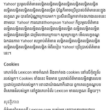
Yahoo! ប្រមូលព័ត៌មានលម្អិតលម្អិតលម្អិតលម្អិតលម្អិតលម្អិតលម្អិត
លម្អិតលម្អិតលម្អិតលម្អិតលម្អិតលម្អិត ប៉ុន្តែក៏អាចប្រើប្រាស់ព័ត៌មាននេះក្នុង
លក្ខណៈរួម បានតែប៉ុណ្ណាក្រោយមក។ ប្រសិនបើអ្នកទាក់ទងហាងលេខនេះ
តាមរយៈ Yahoo! ការឈានthompson Yahoo! ក៏ប្រមូលព័ត៌មាន
លម្អិតលម្អិតលម្អិតលម្អិតលម្អិតលម្អិតលម្អិតលម្អិត លម្អិតលម្អិតលម្អិត
លម្អិតលម្អិតលម្អិត ជម្រើលថយក្រោយ។ សូមក្រឡេក មើលលក្ខខណ្ឌ
ឯកជនភាព Yahoo! សម្រាប់ព័ត៌មាន លម្អិតលម្អិតលម្អិតលម្អិតលម្អិត
លម្អិតលម្អិតលម្អិតលម្អិតលម្អិត អំពីរបៀប Yahoo! ប្រើប្រាស់ព័ត៌មាន
នេះ។
Cookies
គេហទំព័រ Lexicon អាចកំណត់ និងទាក់ទង cookies នៅលើកុំព្យូទ័រ
របស់អ្នក។ Cookies ទាំងនេះ មិនមាន ឬលាស់ព័ត៌មានលម្អិតផ្ការលេខ
ប្រដាប់ប្រដាក់របស់អ្នក។ ទោះជាយ៉ាងណាក៏ដោយ ពួកគេលក្ខខណ្ឌបទ
ពិសោធន៍របស់អ្នក នៅក្នុងគេហទំព័រ Lexicon មានលក្ខណៈនីមួយៗ។
សុវត្ថិភាព
ព័ត៌មាននៃគណនី Lexicon.com របស់អ្នក ត្រូវបានការពារដោយ