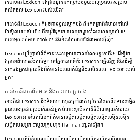
គេហទំព័រ Lexicon និងផ្តល់នូវការគាំទ្របែបមួយដ៏ល្អប្រសើរ សម្រាប់
ផលិតផល Lexicon របស់យើង។
គេហទំព័រ Lexicon ក៏ដូចជាទទួលស្វាគមន៍ និងកត់ត្រាព័ត៌មាននៅលើ
ម៉ាស៊ីនមេរបស់យើង ពីកម្មវិធីរុករក របស់អ្នក រួមទាំងលេខសម្គាល់ IP
របស់អ្នក ព័ត៌មាន cookies និងទំព័របែបណាដែលអ្នកស្នើសុំ។
Lexicon ប្រើប្រាស់ព័ត៌មាននេះសម្រាប់គោលបំណងទូទៅពីរ៖ ដើម្បីកែ
ប្រែបទពិសោធន៍របស់អ្នក នៅក្នុងគេហទំព័រ Lexicon ឡើងវិញ និងដើម្បី
ទាក់ទងអ្នកជាមួយនឹងព័ត៌មានដែលពាក់ព័ន្ធនឹងផលិតផល Lexicon របស់
អ្នក។
ការចែករំលែកព័ត៌មាន និងការលាតត្របាង
ទោះបីជា Lexicon នឹងមិនលក់ ឈុតក្រៅលក់ ឬចែករំលែកព័ត៌មានលម្អិត
ផ្ការលេខប្រដាប់ប្រដាក់របស់អ្នក ចំពោះស្ថាប័នភាគីទីបីណាមួយក៏ដោយ
Lexicon អាចចែករំលែកព័ត៌មានលម្អិតលម្អិតលម្អិតលម្អិតលម្អិតលម្អិត
លម្អិតរបស់អ្នក ជាមួយក្រុមហ៊ុន Harman ផ្សេងទៀត។
Lexicon ផ្ញើព័ត៌មានលម្អិតលម្អិតលម្អិតលម្អិតលម្អិតលម្អិតលម្អិតរបស់