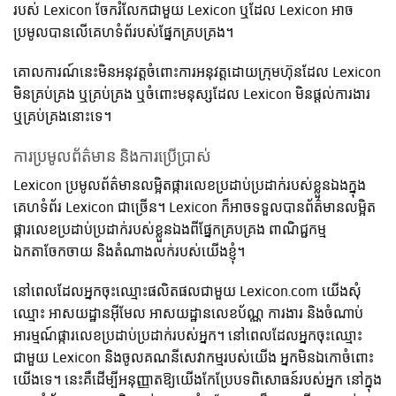
របស់ Lexicon ចែករំលែកជាមួយ Lexicon ឬដែល Lexicon អាច
ប្រមូលបានលើគេហទំព័របស់ផ្នែកគ្របគ្រង។
គោលការណ៍នេះមិនអនុវត្តចំពោះការអនុវត្តដោយក្រុមហ៊ុនដែល Lexicon
មិនគ្រប់គ្រង ឬគ្រប់គ្រង ឬចំពោះមនុស្សដែល Lexicon មិនផ្តល់ការងារ
ឬគ្រប់គ្រងនោះទេ។
ការប្រមូលព័ត៌មាន និងការប្រើប្រាស់
Lexicon ប្រមូលព័ត៌មានលម្អិតផ្ការលេខប្រដាប់ប្រដាក់របស់ខ្លួនឯងក្នុង
គេហទំព័រ Lexicon ជាច្រើន។ Lexicon ក៏អាចទទួលបានព័ត៌មានលម្អិត
ផ្ការលេខប្រដាប់ប្រដាក់របស់ខ្លួនឯងពីផ្នែកគ្របគ្រង ពាណិជ្ជកម្ម
ឯកតាចែកចាយ និងតំណាងលក់របស់យើងខ្ញុំ។
នៅពេលដែលអ្នកចុះឈ្មោះផលិតផលជាមួយ Lexicon.com យើងសុំ
ឈ្មោះ អាសយដ្ឋានអ៊ីមែល អាសយដ្ឋានលេខប័ណ្ណ ការងារ និងចំណាប់
អារម្មណ៍ផ្ការលេខប្រដាប់ប្រដាក់របស់អ្នក។ នៅពេលដែលអ្នកចុះឈ្មោះ
ជាមួយ Lexicon និងចូលគណនីសេវាកម្មរបស់យើង អ្នកមិនឯកោចំពោះ
យើងទេ។ នេះគឺដើម្បីអនុញ្ញាតឱ្យយើងកែប្រែបទពិសោធន៍របស់អ្នក នៅក្នុង