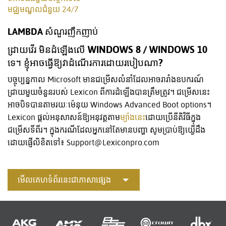
មជ្ឈមណ្ឌលជំនួយ 24/7
LAMBDA សំណួរញឹកញាប់
ដ្រាយវើរ មិនដំឡើងលើ WINDOWS 8 / WINDOWS 10
ទេ។ ខ្ញុំអាចធ្វើឱ្យវាដំណើរការដោយរបៀបណា?
បច្ចុប្បន្នកាល Microsoft មានជម្រើសលំនាំដែលអាចរារាំងឧបករណ៍
ដ្រាយមួយចំនួនរបស់ Lexicon ពីការដំឡើងបានត្រឹមត្រូវ។ ជម្រើសនេះ
អាចបិទបានតាមរយៈម៉េនុយ Windows Advanced Boot options។
Lexicon ផ្តល់អនុសាសន៍ឱ្យអនុវត្តតាម
ម្យ៉ាងនេះ
ដោយប្រើនីតិវិធីក្នុង
ជម្រើសទីពីរ។ ក្នុងករណីដែលអ្នកនៅតែមានបញ្ហា សូមប្រាប់ឱ្យយើ្ងដឹង
ដោយផ្ញើលិខិតទៅ៖ Support@Lexiconpro.com
មើលគេហទំព័រនេះជាភាសាផ្សេង