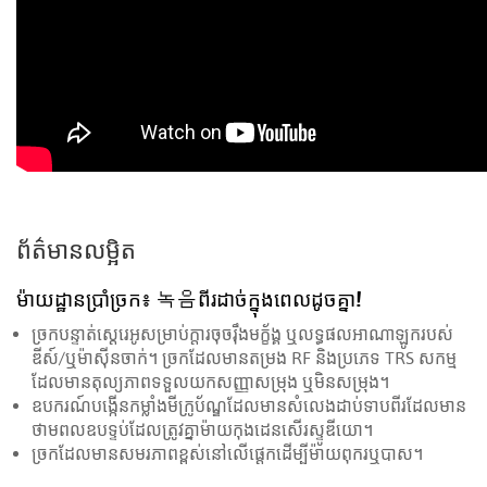
ព័ត៌មានលម្អិត
ម៉ាយ​ដ្ឋាន​ប្រាំ​ច្រក៖ 녹음​ពីរ​ដាច់​ក្នុង​ពេល​ដូច​គ្នា!
ច្រក​បន្ទាត់​ស្តេរេអូ​សម្រាប់​ក្តារ​ចុច​រ៉ឹង​មក្ខ័ង្គ ឬ​លទ្ធផល​អាណាឡូក​របស់​
ឌីស៍/ឬ​ម៉ាស៊ីន​ចាក់។ ច្រក​ដែល​មាន​តម្រង RF និង​ប្រភេទ TRS សកម្ម​
ដែល​មាន​តុល្យ​ភាព​ទទួល​យក​សញ្ញា​សម្រុង ឬ​មិន​សម្រុង។
ឧបករណ៍​បង្កើនកម្លាំង​មីក្រូប័ណ្ឌ​ដែល​មាន​សំលេង​ដាប់​ទាប​ពីរ​ដែលមាន​
ថាមពល​ឧបទ្ទប់ដែល​ត្រូវ​គ្នា​ម៉ាយ​កុងដេនសើរ​ស្ទូឌីយោ។
ច្រក​ដែលមាន​សមរភាព​ខ្ពស់​នៅលើ​ផ្ដេក​ដើម្បី​ម៉ាយ​ពុករ​ឬ​បាស។