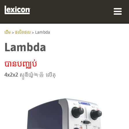
ផលិតផល
ដើម
>
ផលិតផល
>
Lambda
Lambda
កន្លែងទិញ
អ្នកជំនាញ
បានបញ្ឈប់
ករណីសិក្សា
4x2x2 ស្ទូឌីយ៉ូ녹음 លើតុ
បណ្ដុះបណ្ដាល
ការគាំទ្រ
ភាសា/តំបន់