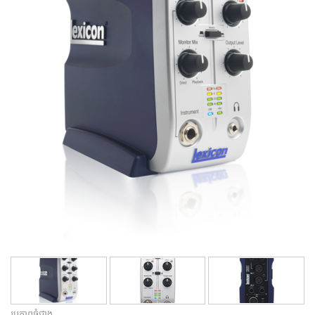
រូបភាពធំជាង