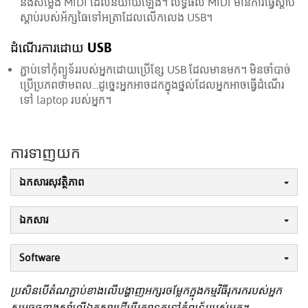
និង​សម្លេង MIDI ដែលនិយាយឡើង។ លទ្ធផល MIDI មាន​ការ​ធ្វើ​ស្ដាប់
ស្ដាប់​របស់​អ័ក្ស​ធៃ​ទៅ​អត្រា​ដែលលើក​លេង USB។
ដំណើរការ​ដោយ USB
ភ្ជាប់​ទៅ​កុំព្យូទ័ររបស់​អ្នក​ដោយ​ប្រើ​ខ្សែ USB ដែល​មាន​មក។ មិន​ចាំបាច់​
ប្រើ​ប្រភព​ថាមពល...ដូច្នេះ​អ្នក​អាច​ដក​ក្នុង​ថ្នល់ដែល​អ្នក​អាច​ធ្វើដំណើរ​
ទៅ laptop របស់​អ្នក។
ការទាញយក
ឯកសារសុវត្ថិភាព
ឯកសារ
Software
ប្រសិនបើតំណភ្ជាប់ខាងលើបង្ហាញអក្សរចម្លែកក្នុងកម្មវិធីរុករករបស់អ្នក
សូមចុចខាងស្តាំលើឯកសារដើម្បីរក្សាទុកទៅកុំព្យូទ័ររបស់អ្នក។