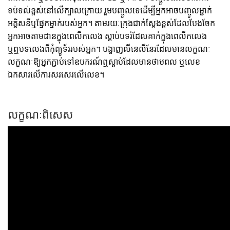
ទប់ទល់ខ្ពស់នៅលើក្បាលក្រោយ រួមបញ្ចូលទេដើម្បីអ្នកអាចបញ្ចូលម្ជាក់
អគ្គិសនីឬផ្នែកម្នាក់របស់អ្នក។ តាមរយៈក្រុងជាក់ស្តែងខ្ពស់ដែលបែងចែក
អ្នកអាចតាមដានក្នុងពេលឹកលេង ស្តាប់បទរ់ដែលគាក់ក្នុងពេលឹកលេង
ឬឮបទលេងពីកុំព្យូទ័ររបស់អ្នក។ បង្ហាញលីនេលីនែរដែលមានលក្ខណៈ
លក្ខណៈឱ្យអ្នកភ្ជាប់ទៅឧបករណ៍ឮស្តាប់ដែលមានថាមពល ឬលេខ
ឯកសារលើការសរសេរលើលេខ។
លក្ខណៈពិសេស