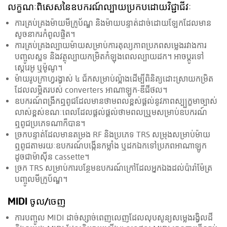
លក្ខណៈពិសេស​នៃ​ឧបករណ៍​ល្បាយ​ប្រកបដោយ​វិជ្ជាជីវៈ
ការ​គ្រប់គ្រង​ម៉ាយ​មីក្រូប័ណ្ឌ ​​និង​ម៉ាយ​បន្ទាត់​ដាច់​ដោយ​ឡែក​ដែលមាន​
សូចនាករ​កំពូល​ផ្ចិត។
ការ​គ្រប់គ្រង​ល្បាយ​ម៉ាយ​សម្រាប់​ការ​តុល្យ​ភាព​ប្រភព​សម្លេង​រវាង​ការ​
បញ្ចូល​ស្ផទ ​និង​វត្ថុ​ល្បាយ​កម្រិត​កំឡុង​ពេល​ល្បាយ​ដក។ អាច​ប្តូរ​ទៅ​
ស្តេរេអូ ឬ​ម៉ូណូ។
ម៉ាយ​រូប​ក្រាហ្វ​រង្វាស់ ៤ ជ័ក​សម្រាប់​ល្អ៉ាង​ដើម្បី​ពិនិត្យ​ដោះស្រាយ​កម្រិត​
ដែលលម្អិត​របស់ converters អាណាឡូក-ឌីជីថល។
ឧបករណ៍​ពង្រីក​ឮពូជ​ដែលមាន​ថាមពល​ខ្ពស់​ផ្តល់​នូវ​ភាពស្ប្បក្ខមា​ច្បាស់
លាស់ខ្ពស់​ខណៈ​ពេលដែល​ផ្ដល់​ផ្តល់​ថាមពល​ឬ្រម​សម្រាប់​ឧបករណ៍​
ឮពូជ​ប្រភេទ​ណាក៏បាន។
ច្រក​បន្ទាត់​ដែលមាន​តម្រង RF និង​ប្រភេទ TRS សម្រុង​សម្រាប់​ម៉ាយ​
ឮពូជ​តាមរយៈ​ឧបករណ៍​បង្កើនកម្លាំង ឬ​ដក​ឯក​ទៅ​ប្រភព​អាណាឡូក​
ដូចជា​ម៉ាស៊ីន cassette។
ច្រក TRS សម្រាប់​ការ​បន្ថែម​ឧបករណ៍​ក្រៅ​ដែលអ្នក​ឯង​ដល់​ប៉ារ៉ាម៉ែត្រ​
បញ្ចូល​មីក្រូប័ណ្ឌ។
MIDI ចូល/ចេញ
ការបញ្ចូល MIDI ដាច់ស្សាច់​ពេញលេញ​ដែលលុប​សូន្យ​សម្លេង​រង្វិល​ដី​