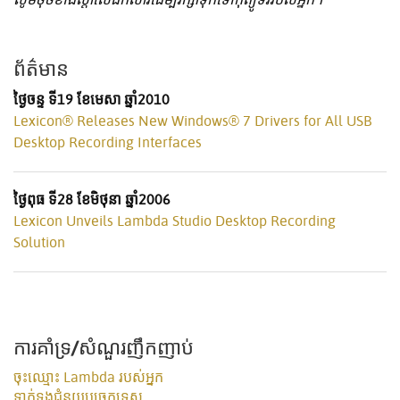
ព័ត៌មាន
ថ្ងៃចន្ទ ទី19 ខែមេសា ឆ្នាំ2010
Lexicon® Releases New Windows® 7 Drivers for All USB
Desktop Recording Interfaces
ថ្ងៃពុធ ទី28 ខែមិថុនា ឆ្នាំ2006
Lexicon Unveils Lambda Studio Desktop Recording
Solution
ការគាំទ្រ/សំណួរញឹកញាប់
ចុះឈ្មោះ Lambda របស់អ្នក
ទាក់ទងជំនួយបច្ចេកទេស