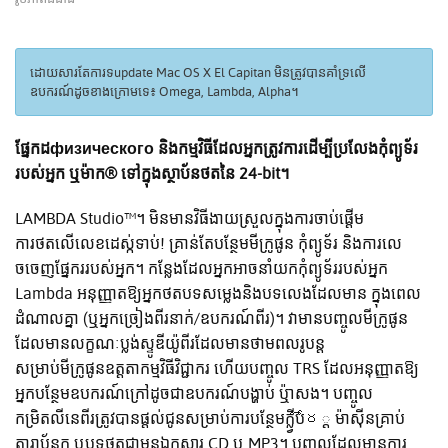
ដោយសារតែការទupdate Mac OS X El Capitan មិនត្រូវបានគាំទ្រលើ
ឧបករណ៍ដូចខាងក្រោមទេ៖ Omega, Lambda, Alpha។
ផ្នែកដфизического និងកម្មវិធីដែលអ្នកត្រូវការដើម្បីប្រលែងកុំព្យូទ័រ
របស់អ្នក ឬម៉ាក® ទៅក្នុងស្ថាប័នថតនៃ 24-bit។
LAMBDA Studio™។ មិនមានវិធីងាយស្រួលក្នុងការចាប់ផ្តើម
ការថតលើលេខដេស្ក់ទាប់! គ្រាន់តែបន្ថែមមីក្រូផូន កុំព្យូទ័រ និងការលេ
ចចេញផ្នែកររបស់អ្នក។ កន្លែងដែលអ្នកអាចនាំយកកុំព្យូទ័ររបស់អ្នក
Lambda អនុញ្ញាតឱ្យអ្នកថតបទសម្លេងនិងបទលេងដែលមាន ក្នុងពេល
ដំណាលគ្នា (ឬអ្នកច្រៀងពីរនាក់/ឧបករណ៍ពីរ)។ វាមានបញ្ចូលមីក្រូផូន
ដែលមានលក្ខណៈប្លង់ស្ទូឌីយ៉ូពីរដែលមានថាមពលរូបន្ត
សម្រាប់មីក្រូផូនឧត្តតាកម្មវិធីវិជ្ជាករ ហើយបញ្ចូល TRS ដែលអនុញ្ញាតឱ្យ
អ្នកបន្ថែមឧបករណ៍ក្រៅដូចជាឧបករណ៍បង្ហាប់ ឬ៉ាសង។ បញ្ចូល
កម្រិតលីនេពីរត្រូវបានផ្តល់ជូនសម្រាប់ការបន្ថែមក្ល្វីបోర្ដ ម៉ាស៊ីនគ្រាប់
តារាប័នក ឬបទថតជាមុនឯកសារ CD ឬ MP3។ បញ្ចូលដែលមានការ