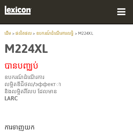
ផលិតផល
ដើម
>
ផលិតផល
>
ឧបករណ៍ដំណើរការលទ្ធិ
>
M224XL
M224XL
កន្លែងទិញ
អ្នកជំនាញ
បានបញ្ឈប់
ករណីសិក្សា
ឧបករណ៍ដំណើរការ
លម្អិតឌីជីថល/эффектា
បណ្ដុះបណ្ដាល
និងលម្អិតរីលែប ដែលមាន
LARC
ការគាំទ្រ
ការទាញយក
ភាសា/តំបន់