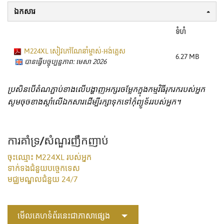
ឯកសារ
ទំហំ
M224XL សៀវភៅណែនាំម្ចាស់-អង់គ្លេស
6.27 MB
បានធ្វើបច្ចុប្បន្នភាព: មេសា 2026
ប្រសិនបើតំណភ្ជាប់ខាងលើបង្ហាញអក្សរចម្លែកក្នុងកម្មវិធីរុករករបស់អ្នក
សូមចុចខាងស្តាំលើឯកសារដើម្បីរក្សាទុកទៅកុំព្យូទ័ររបស់អ្នក។
ការគាំទ្រ/សំណួរញឹកញាប់
ចុះឈ្មោះ M224XL របស់អ្នក
ទាក់ទងជំនួយបច្ចេកទេស
មជ្ឈមណ្ឌលជំនួយ 24/7
មើលគេហទំព័រនេះជាភាសាផ្សេង