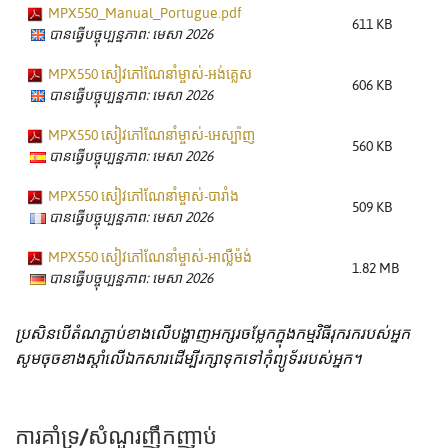
MPX550_Manual_Portugue.pdf
611 KB
បានធ្វើបច្ចុប្បន្នភាព: មេសា 2026
MPX550 សៀវភៅណែនាំម្ចាស់-អង់គ្លេស
606 KB
បានធ្វើបច្ចុប្បន្នភាព: មេសា 2026
MPX550 សៀវភៅណែនាំម្ចាស់-អេស្ប៉ាញ
560 KB
បានធ្វើបច្ចុប្បន្នភាព: មេសា 2026
MPX550 សៀវភៅណែនាំម្ចាស់-បារាំង
509 KB
បានធ្វើបច្ចុប្បន្នភាព: មេសា 2026
MPX550 សៀវភៅណែនាំម្ចាស់-អាល្លឺម៉ង់
1.82 MB
បានធ្វើបច្ចុប្បន្នភាព: មេសា 2026
ប្រសិនបើតំណភ្ជាប់ខាងលើបង្ហាញអក្សរចម្លែកក្នុងកម្មវិធីរុករករបស់អ្នក
សូមចុចខាងស្តាំលើឯកសារដើម្បីរក្សាទុកទៅកុំព្យូទ័ររបស់អ្នក។
ការគាំទ្រ/សំណួរញឹកញាប់