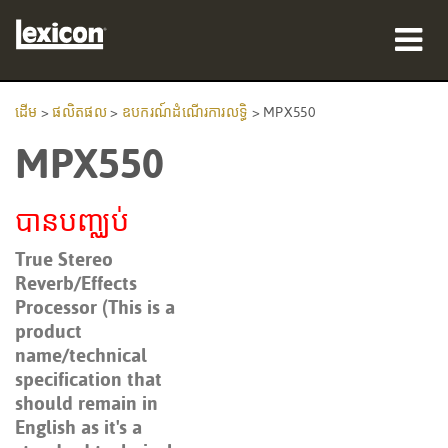
ផលិតផល
ដើម
>
ផលិតផល
>
ឧបករណ៍ដំណើរការលទ្ធិ
>
MPX550
MPX550
កន្លែងទិញ
អ្នកជំនាញ
បានបញ្ឈប់
ករណីសិក្សា
True Stereo
Reverb/Effects
បណ្ដុះបណ្ដាល
Processor (This is a
product
ការគាំទ្រ
name/technical
specification that
should remain in
English as it's a
ភាសា/តំបន់