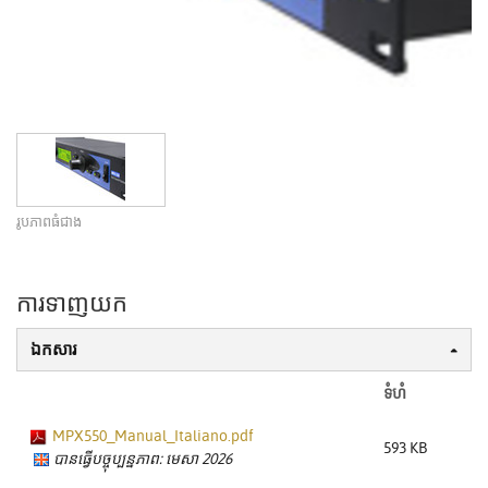
រូបភាពធំជាង
ការទាញយក
ឯកសារ
ទំហំ
MPX550_Manual_Italiano.pdf
593 KB
បានធ្វើបច្ចុប្បន្នភាព: មេសា 2026