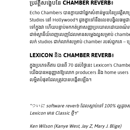
ប្រវត្តិសង្ខេបនៃ CHAMBER REVERB៖
Echo Chambers បានក្លាយជាផ្នែកសំខាន់មួយនៃប្រវត្តិសាស
Studios នៅ Hollywood។ ដូចគ្នាទៅនឹងលេខបង្វិលធម្មជាតិភាគ
ទៅក្នុងវា ហើយបន្ទាប់មកកត់ត្រាសញ្ញាប្រយោលដោយពណ៌របស់ប
ដាច់ស្ថានីយ៍ពេញលេញដែលមានសម្លេងល្អសម្រាប់ chamber 
លក់ studios ជាក់លាក់សម្រាប់ chamber របស់ពួកគេ – ព្រោ
LEXICON និង CHAMBER REVERB៖
ក្នុងប្រភេទគីតារ បានពី 70 ដល់ថ្ងៃនេះ Lexicon's Chambe
យើងបានអនុញ្ញាតឱ្យលោក producers និង home users ស្
លម្អិតបំផុតដែលត្រូវបានបង្កើតឡើង។
"ついに software reverb ដែលស្តាប់ទៅ 100% ល្អដូចសាក់ h
Lexicon មាន Classic ថ្មី។"
Ken Wilson (Kanye West, Jay Z, Mary J. Blige)