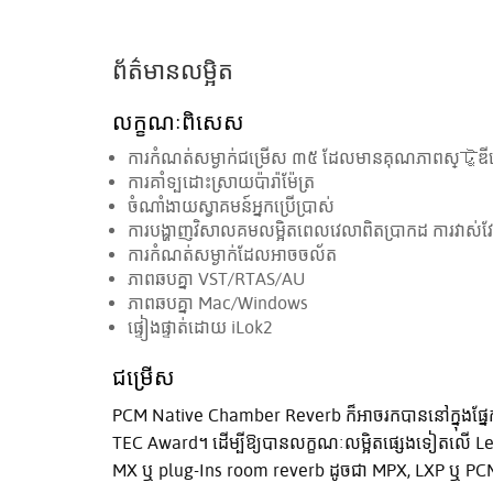
ព័ត៌មានលម្អិត
លក្ខណៈពិសេស
ការកំណត់សម្ងាក់ជម្រើស ៣៥ ដែលមានគុណភាពស្টুឌ
ការគាំទ្បដោះស្រាយប៉ារ៉ាម៉ែត្រ
ចំណាំងាយស្វាគមន៍អ្នកប្រើប្រាស់
ការបង្ហាញវិសាលគមលម្អិតពេលវេលាពិតប្រាកដ ការវាស់
ការកំណត់សម្ងាក់ដែលអាចចល័ត
ភាពឆបគ្នា VST/RTAS/AU
ភាពឆបគ្នា Mac/Windows
ផ្ទៀងផ្ទាត់ដោយ iLok2
ជម្រើស
PCM Native Chamber Reverb ក៏អាចរកបាននៅក្នុងផ
TEC Award។ ដើម្បីឱ្យបានលក្ខណៈលម្អិតផ្សេងទៀតលើ L
MX ឬ plug-Ins room reverb ដូចជា MPX, LXP ឬ PC