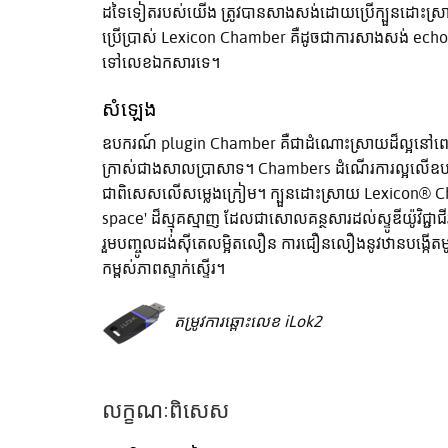
ដទៃទៀតរបស់យើង ត្រូវបានសាងសង់ដោយប្រើក្បួនដោះស្រា
ប្រើប្រាស់ Lexicon Chamber គឺដូចជាការសាងសង់ echo cham
ទៅលេខឯកសារទេ។
សំឡេង
ឧបករណ៍ plugin Chamber គឺជាដំណោះស្រាយដ៏ល្អនៅពេលដែ
ក្រាស់ជាងសាលប្រាសាទ។ Chambers ដំណើរការល្អលើឧបករណ៍ផ្ស
ជាពិសេសលើសម្លេងក្រៀម។ ក្បួនដោះស្រាយ Lexicon® Cha
space' ដ៏ស្មុគស្មាញ ដែលជាសោលគន្ថសារដល់ស្ទូឌីយ៉ូវិ
រួមបញ្ចូលដង់ស៊ីតេលម្អិតលឿន ការជឿនលឿងនូវឋានបង្កើតម
កម្ពស់ភាពស្ទាក់ស្ទើរ។
តម្រូវការឆ្ពោះលេខ iLok2
លក្ខណៈពិសេស