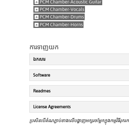
PCM Chamber-Acoustic Guitar
PCM Chamber-Vocals
PCM Chamber-Drums
PCM Chamber-Horns
ការទាញយក
ឯកសារ
Software
Readmes
License Agreements
ប្រសិនបើតំណភ្ជាប់ខាងលើបង្ហាញអក្សរចម្លែកក្នុងកម្មវិធីរុករ