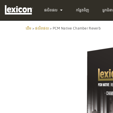
ផលិតផល
កន្លែងទិញ
អ្នកជំន
PluginូS
PCM Total Bundle
ដើម
>
ផលិតផល
>
PCM Native Chamber Reverb
ឧបករណ៍ដំណើរការលទ្ធិ
PCM Native Reverb Plu
PCM92
ရုပ်ပုံ​ស館
PCM Native Effects Plu
PCM96
QLI-32
ផលិតផលដែលបានបញ្ឈប់
LXP Native Reverb Plug
PCM96 Surround
BOB-32
MPX Native Reverb
PCM96 Surround (digita