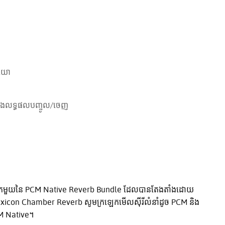
ីយោ
វែងលទ្ធផលបញ្ចូល/ចេញ
្នែកមួយនៃ PCM Native Reverb Bundle ដែលបានតែងតាំងដោយ
exicon Chamber Reverb សូមក្រឡេកមើលស៊ីរីលំនាំដូច PCM និង
M Native។