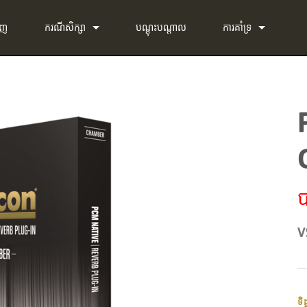
ាញ
ករណីសិក្សា
បណ្ដុះបណ្ដាល
ការគាំទ្រ
ព័ត៌មាន
ទាក់ទងយើង
g-in Bundle
មជ្ឈមណ្ឌលជំនួយ 24/7
g-in Bundle
កម្មវិធី
-in Bundle
ហ្វឺមវែរ
l)
ការទាញយក
ប
ការធានា
V
ការចុះឈ្មោះផលិតផល
សេវាកម្ម
ទិ