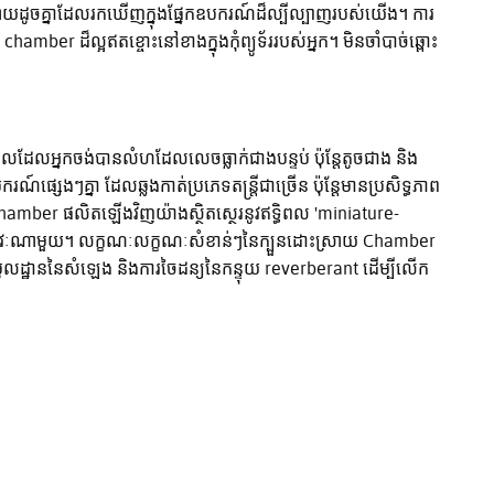
យដូចគ្នាដែលរកឃើញក្នុងផ្នែកឧបករណ៍ដ៏ល្បីល្បាញរបស់យើង។ ការ
ber ដ៏ល្អឥតខ្ចោះនៅខាងក្នុងកុំព្យូទ័ររបស់អ្នក។ មិនចាំបាច់ឆ្ពោះ
លអ្នកចង់បានលំហដែលលេចធ្លាក់ជាងបន្ទប់ ប៉ុន្តែតូចជាង និង
េងៗគ្នា ដែលឆ្លងកាត់ប្រភេទតន្ត្រីជាច្រើន ប៉ុន្តែមានប្រសិទ្ធភាព
mber ផលិតឡើងវិញយ៉ាងស្ថិតស្ថេរនូវឥទ្ធិពល 'miniature-
ជ្ជាជីវៈណាមួយ។ លក្ខណៈលក្ខណៈសំខាន់ៗនៃក្បួនដោះស្រាយ Chamber
ូលដ្ឋាននៃសំឡេង និងការចៃដន្យនៃកន្ទុយ reverberant ដើម្បីលើក