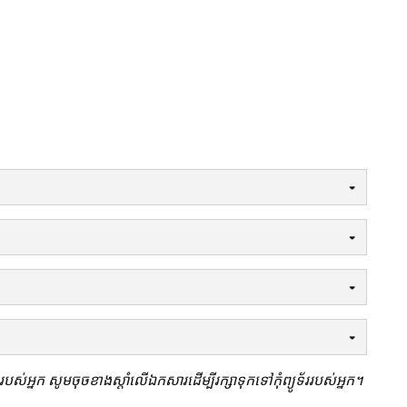
ករបស់អ្នក សូមចុចខាងស្តាំលើឯកសារដើម្បីរក្សាទុកទៅកុំព្យូទ័ររបស់អ្នក។