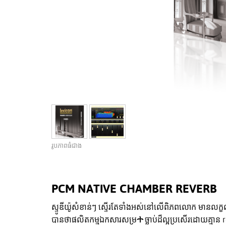
រូបភាពធំជាង
PCM NATIVE CHAMBER REVERB
ស្ទូឌីយ៉ូសំខាន់ៗ ស្ទើរតែទាំងអស់នៅលើពិភពលោក មានលក្
បានថាផលិតកម្មឯកសារសម្រተច្ឆាប់ដ៏ល្អប្រសើរដោយគ្មាន re