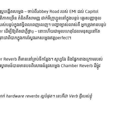
្ត្របង្កើតសម្លេង – ចាប់ពីabbey Road របស់ EMI ដល់ Capitol
ច្រើន គំនិតគឺសាមញ្ញ ដាក់មីក្រូហ្វូននៅក្នុងបន្ទប់ ឆ្ចេរសញ្ញាចូល
ន្ទប់ក្នុងឥទ្ធិពលពេញលេញ។ បញ្ហាច្បាស់លាស់គឺ អ្នកត្រូវមានបន្ទប់
ដើម្បីឱ្យពិតជាភ្លឺថ្ងាց – នោះហើយជាមូលហេតុដែលមនុស្សនៅតែ
ះវាពិបាកក្នុងការស្វែងរកសម្លេងឥត្ដperfect។
r Reverb គឺមាននៅគ្រប់ទីកន្លែង។ សូហ្វវែរ និងផ្នែកខាងក្រោមរបស់
វាគមន៍បានមានបទពិសោធន៍នូវសម្លេង Chamber Reverb ដ៏ម្ល៉ូវ
ardware reverbs ល្អបំផុត។ នេះគឺជា Verb ថ្មីរបស់ខ្ញុំ