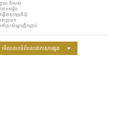
ក្ខណៈពិសេស
Portuguê
ត៌មានលម្អិត
ធ្វើបាតុកម្មអូឌីយ៉ូ
عربي
ារទាញយក
រគាំទ្រ/សំណួរញឹកញាប់
Ελληνι
עברית
មើលគេហទំព័រនេះជាភាសាផ្សេង
हिन्दी
Bahasa I
Italiano
ខ្មែរ
Polski
Svenska
ภาษาไทย