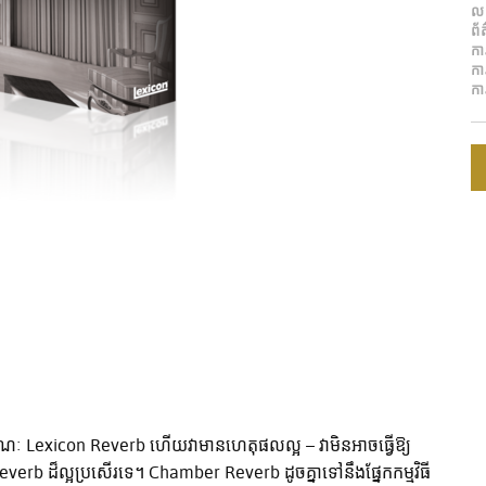
ល
ព័
ការ
ក
កា
ខណៈ Lexicon Reverb ហើយវាមានហេតុផលល្អ – វាមិនអាចធ្វើឱ្យ
verb ដ៏ល្អប្រសើរទេ។ Chamber Reverb ដូចគ្នាទៅនឹងផ្នែកកម្មវិធី