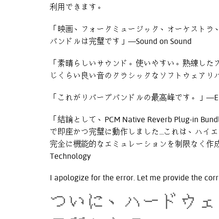
利用できます。
「映画、フォークミュージック、オーケストラ
バンドルは完璧です」—Sound on Sound
「素晴らしいサウンド。使いやすい。熟練したプリ
じくらい良い音のクラシックなソフトウェアリバーブを
「これがリバーブバンドルの最高峰です。」—EMus
「結論として、PCM Native Reverb Plug-
で即座かつ完璧に動作しました...これは、ハ
完全に機能的なエミュレーションを制限なく作成
Technology
I apologize for the error. Let me provide the corr
ついに、ハードウェ