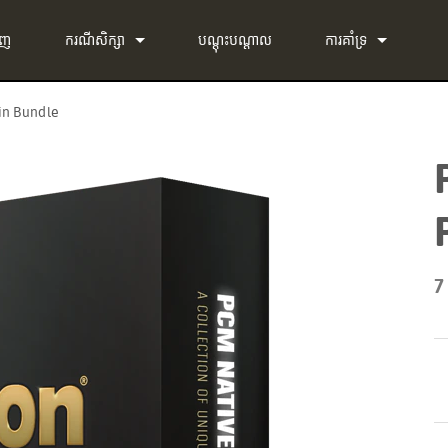
ាញ
ករណីសិក្សា
បណ្ដុះបណ្ដាល
ការគាំទ្រ
ព័ត៌មាន
ទាក់ទងយើង
in Bundle
g-in Bundle
មជ្ឈមណ្ឌលជំនួយ 24/7
g-in Bundle
កម្មវិធី
-in Bundle
ហ្វឺមវែរ
l)
ការទាញយក
7
ការធានា
ការចុះឈ្មោះផលិតផល
សេវាកម្ម