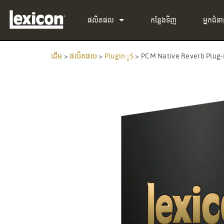
ផលិតផល
កន្លែងទិញ
អ្នកជំន
PluginូS
PCM Total Bundle
ដើម
>
ផលិតផល
>
PluginូS
>
PCM Native Reverb Plug-
ឧបករណ៍ដំណើរការលទ្ធិ
PCM Native Reverb Plu
PCM92
ရုပ်ပုံ​ស館
PCM Native Effects Plu
PCM96
QLI-32
ផលិតផលដែលបានបញ្ឈប់
LXP Native Reverb Plug
PCM96 Surround
BOB-32
MPX Native Reverb
PCM96 Surround (digita