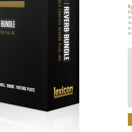
ទិ
ព័
ការ
ក
ល
កា