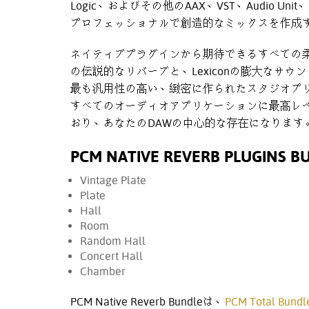
Logic、およびその他のAAX、VST、Audio
プロフェッショナルで創造的なミックスを作成
ネイティブプラグインから期待できるすべての柔軟性
の伝説的なリバーブと、Lexiconの膨大なサ
最も汎用性の高い、緻密に作られたスタジオプリセットを提
すべてのオーディオアプリケーションに最高レ
おり、あなたのDAWの中心的な存在になります
PCM NATIVE REVERB PLUGIN
Vintage Plate
Plate
Hall
Room
Random Hall
Concert Hall
Chamber
PCM Native Reverb Bundleは、
PCM Total Bundl