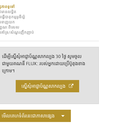
Portuguê
ដ្ឋភាពទូទៅ
ត៌មានលម្អិត
عربي
ធ្វើបាតុកម្មអូឌីយ៉ូ
ារទាញយក
Ελληνι
ក្ខណៈពិសេស
រគាំទ្រ/សំណួរញឹកញាប់
עברית
हिन्दी
ដើម្បីស្នើសុំអាជ្ញាប័ណ្ណសាកល្បង 30 ថ្ងៃ សូមចូល
Bahasa I
ជាមួយគណនី FLUX:: របស់អ្នកដោយប្រើប៊ូតុងខាង
ក្រោម។
Italiano
ខ្មែរ
ស្នើសុំអាជ្ញាប័ណ្ណសាកល្បង
Polski
Svenska
មើលគេហទំព័រនេះជាភាសាផ្សេង
ภาษาไทย