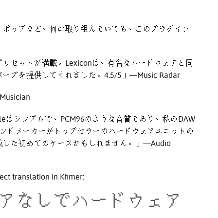
、ポップなど、何に取り組んでいても、このプラグイン
セットが満載。Lexiconは、有名なハードウェアと同
提供してくれました。4.5/5」—Music Radar
ician
in Bundleはシンプルで、PCM96のような音質であり、私のDAW
イエンドメーカーがトップセラーのハードウェアユニットの
した初めてのケースかもしれません。」—Audio
ect translation in Khmer:
アなしでハードウェア