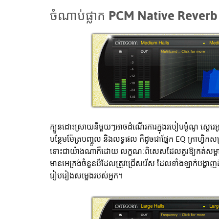
ចំណាប់ផ្លាក PCM Native Reverb
ក្បួនដោះស្រាយនីមួយៗអាចដំណើរការក្នុងរបៀបម៉ូណូ ស្តេរេអ
បន្ថែមម៉ែត្របញ្ចូល និងលទ្ធផល ក៏ដូចជាផ្នែក EQ ក្រាហ្វិក
ទោះជាយ៉ាងណាក៏ដោយ លក្ខណៈពិសេសដែលគួរឱ្យកត់សម្គាល់ប
មានអេក្រង់ចំនួនបីដែលត្រូវជ្រើសរើស ដែលទាំងឡាក់បង្ហាញដំ
រៀបរៀងសម្លេងរបស់អ្នក។