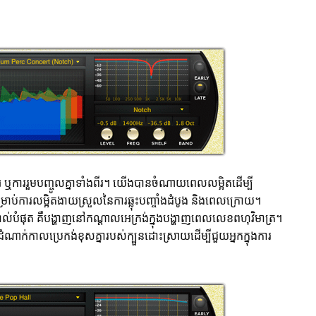
ូ ឬការរួមបញ្ចូលគ្នាទាំងពីរ។ យើងបានចំណាយពេលលម្អិតដើម្បី
សម្រាប់ការលម្អិតងាយស្រួលនៃការឆ្លុះបញ្ចាំងដំបូង និងពេលក្រោយ។
ំផុត គឺបង្ហាញនៅកណ្តាលអេក្រង់ក្នុងបង្ហាញពេលលេខពហុវិមាត្រ។
ណាក់កាលប្រេកង់ខុសគ្នារបស់ក្បួនដោះស្រាយដើម្បីជួយអ្នកក្នុងការ