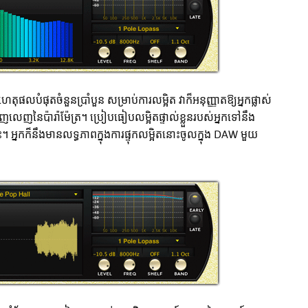
តុផលបំផុតចំនួនប្រាំបួន សម្រាប់ការលម្អិត វាក៏អនុញ្ញាតឱ្យអ្នកផ្លាស់
ិកពេញលេញនៃប៉ារ៉ាម៉ែត្រ។ ប្រៀបធៀបលម្អិតផ្ទាល់ខ្លួនរបស់អ្នកទៅនឹង
។ អ្នកក៏នឹងមានលទ្ធភាពក្នុងការផ្ទុកលម្អិតនោះចូលក្នុង DAW មួយ