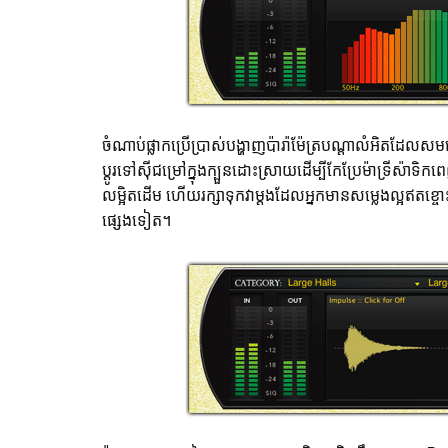
ចំណាប់ផ្លាកប្រើប្រាស់បង្ហាញប៉ារ៉ាម៉ែត្របណ្ដាលំអិតដែលសមហេ
ប្តូរទៅស៊ីជម្រៅក្នុងក្បួនដោះស្រាយដើម្បីកែប្រែម៉ាទ្រីស៉ាទ
លម្អិតដើម ហើយរក្សាទុកវាម្តងដែលអ្នកមានសម្លេងល្អឥតខ្ចោះ
ផ្សេងទៀត។