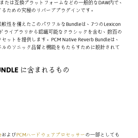
 Unit、または互換プラットフォームなどの一般的なDAW内で、
するための究極のリバーブプラグインです。
を備えたこのパワフルなBundleは、7つのLexicon
ウンドライブラリから認識可能なクラシックを含む、数百の
供します。PCM Native Reverb Bundleは、
ベルのソニック品質と機能をもたらすために設計されて
。
S BUNDLE に含まれるもの
e
および
PCMハードウェアプロセッサー
の一部としても