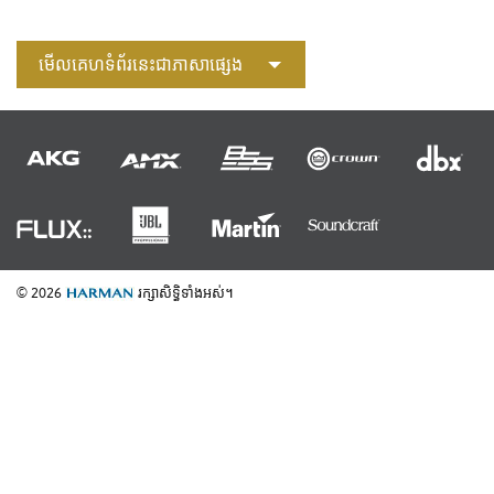
មើលគេហទំព័រនេះជាភាសាផ្សេង
© 2026
រក្សាសិទ្ធិទាំងអស់។