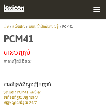
ផលិតផល
ដើម
>
ផលិតផល
>
ឧបករណ៍ដំណើរការលទ្ធិ
>
PCM41
PCM41
កន្លែងទិញ
អ្នកជំនាញ
បានបញ្ឈប់
ករណីសិក្សា
ការពន្យឺតឌីជីថល
បណ្ដុះបណ្ដាល
ការគាំទ្រ
ការគាំទ្រ/សំណួរញឹកញាប់
ចុះឈ្មោះ PCM41 របស់អ្នក
ទាក់ទងជំនួយបច្ចេកទេស
មជ្ឈមណ្ឌលជំនួយ 24/7
ភាសា/តំបន់