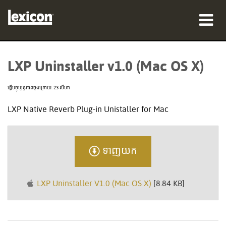
ផលិតផល
LXP Uninstaller v1.0 (Mac OS X)
កន្លែងទិញ
ធ្វើបច្ចុប្បន្នភាពចុងក្រោយ: 23 សីហា
អ្នកជំនាញ
LXP Native Reverb Plug-in Unistaller for Mac
ករណីសិក្សា
បណ្ដុះបណ្ដាល
ទាញយក
ការគាំទ្រ
LXP Uninstaller V1.0 (Mac OS X)
[8.84 KB]
ភាសា/តំបន់