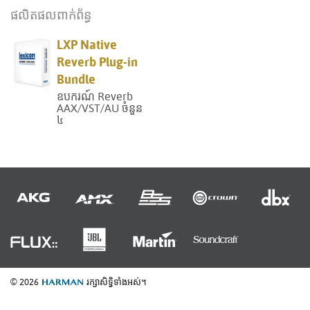
ផលិតផលពាក់ព័ន្ធ
LXP Native
Reverb Plug-in
Bundle
ឧបករណ៍ Reverb
AAX/VST/AU ចំនួន
៤
© 2026
រក្សាសិទ្ធិទាំងអស់។