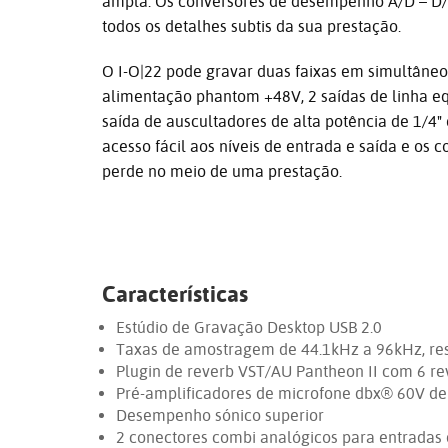
ampla. Os conversores de desempenho A/D – D/A
todos os detalhes subtis da sua prestação.
O I-O|22 pode gravar duas faixas em simultâneo 
alimentação phantom +48V, 2 saídas de linha eq
saída de auscultadores de alta potência de 1/4
acesso fácil aos níveis de entrada e saída e o
perde no meio de uma prestação.
Características
Estúdio de Gravação Desktop USB 2.0
Taxas de amostragem de 44.1kHz a 96kHz, res
Plugin de reverb VST/AU Pantheon II com 6 re
Pré-amplificadores de microfone dbx® 60V de a
Desempenho sónico superior
2 conectores combi analógicos para entradas 