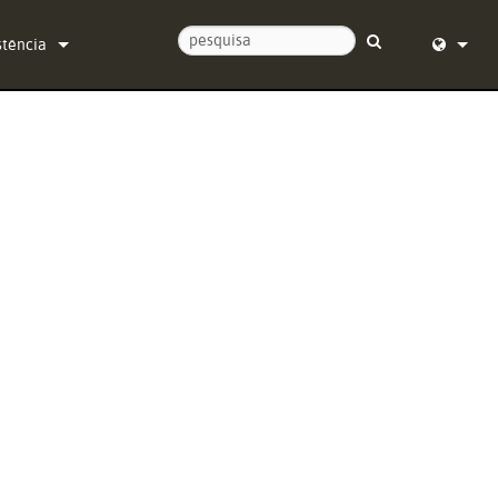
stência
tacte-nos
English (
ro de Ajuda 24/7
Deutsch
ware
Español
mware
Français
carregamentos
Dansk
ntia
中文
sto do produto
日本語
iço
Nederlan
한국어