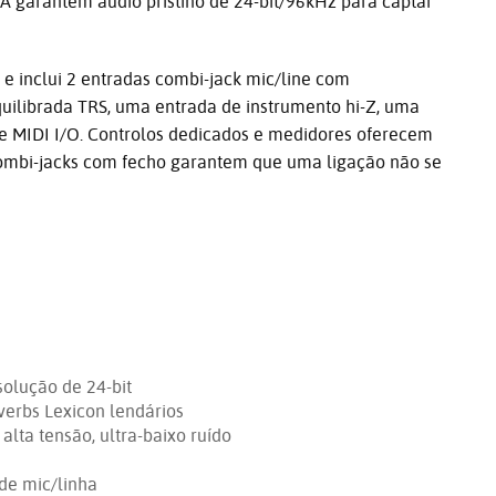
 garantem áudio pristino de 24-bit/96kHz para captar
e inclui 2 entradas combi-jack mic/line com
uilibrada TRS, uma entrada de instrumento hi-Z, uma
" e MIDI I/O. Controlos dedicados e medidores oferecem
s combi-jacks com fecho garantem que uma ligação não se
olução de 24-bit
verbs Lexicon lendários
lta tensão, ultra-baixo ruído
de mic/linha