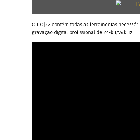
O I-O|22 contém todas as ferramentas necessár
gravação digital profissional de 24-bit/96kHz.