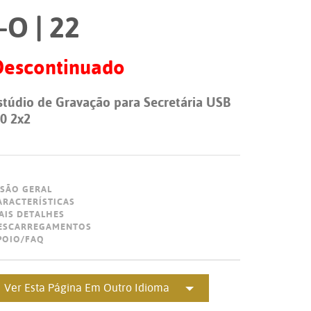
Portugu
I-O | 22
عربي
Descontinuado
Ελληνι
עברית
stúdio de Gravação para Secretária USB
.0 2x2
हिन्दी
Bahasa I
Italiano
ISÃO GERAL
ARACTERÍSTICAS
ខ្មែរ
AIS DETALHES
ESCARREGAMENTOS
Polski
POIO/FAQ
Svenska
ภาษาไทย
Ver Esta Página Em Outro Idioma