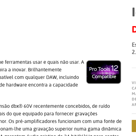
E
2
ue ferramentas usar e quais não usar. A
ira a inovar. Brilhantemente
patível com qualquer DAW, incluindo
V
n de hardware encontra a capacidade
C
M
D
A
ensão dbx® 60V recentemente concebidos, de ruído
mais do que equipado para fornecer gravações
hor. Os pré-amplificadores funcionam com uma fonte de
orcionam-lhe uma gravação superior numa gama dinâmica