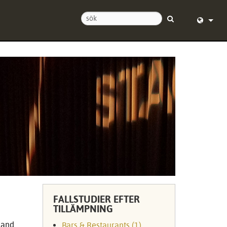
ss
English (
 dygnet runt
Deutsch
ra
Español
Français
ngar
Dansk
中文
strering
日本語
Nederlan
FALLSTUDIER EFTER
TILLÄMPNING
한국어
 and
Bars & Restaurants (1)