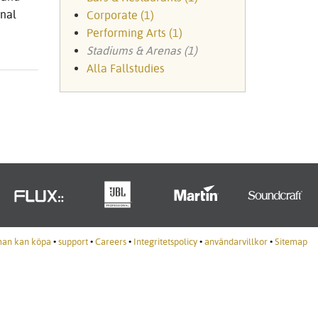
Portuguê
onal
Corporate (1)
Performing Arts (1)
عربي
Stadiums & Arenas (1)
Ελληνι
Alla Fallstudies
עברית
हिन्दी
Bahasa I
Italiano
ខ្មែរ
Polski
man kan köpa
•
support
•
Careers
•
Integritetspolicy
•
användarvillkor
•
Sitemap
Svenska
ภาษาไทย