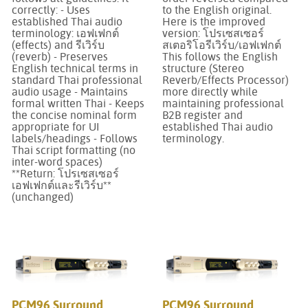
correctly: - Uses
to the English original.
established Thai audio
Here is the improved
terminology: เอฟเฟกต์
version: โปรเซสเซอร์
(effects) and รีเวิร์บ
สเตอริโอรีเวิร์บ/เอฟเฟกต์
(reverb) - Preserves
This follows the English
English technical terms in
structure (Stereo
standard Thai professional
Reverb/Effects Processor)
audio usage - Maintains
more directly while
formal written Thai - Keeps
maintaining professional
the concise nominal form
B2B register and
appropriate for UI
established Thai audio
labels/headings - Follows
terminology.
Thai script formatting (no
inter-word spaces)
**Return: โปรเซสเซอร์
เอฟเฟกต์และรีเวิร์บ**
(unchanged)
PCM96 Surround
PCM96 Surround