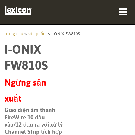
sản phẩm
trang chủ
>
sản phẩm
>
I-ONIX FW810S
I-ONIX
nơi mua
chuyên gia
FW810S
Nghiên cứu trường hợp
Ngừng sản
đào tạo
xuất
hỗ trợ
Giao diện âm thanh
FireWire 10 đầu
vào/12 đầu ra với xử lý
Channel Strip tích hợp
Ngôn ngữ/Khu vực