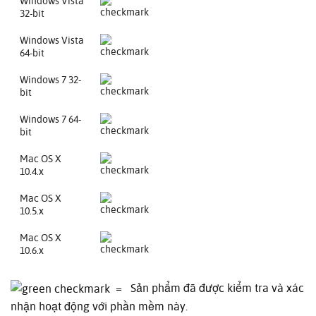
Windows Vista
32-bit
Windows Vista
64-bit
Windows 7 32-
bit
Windows 7 64-
bit
Mac OS X
10.4.x
Mac OS X
10.5.x
Mac OS X
10.6.x
= Sản phẩm đã được kiểm tra và xác
nhận hoạt động với phần mềm này.