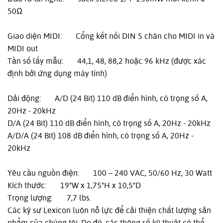
50Ω
Giao diện MIDI: Cổng kết nối DIN 5 chân cho MIDI in và
MIDI out
Tần số lấy mẫu: 44,1, 48, 88,2 hoặc 96 kHz (được xác
định bởi ứng dụng máy tính)
Dải động: A/D (24 Bit) 110 dB điển hình, có trọng số A,
20Hz - 20kHz
D/A (24 Bit) 110 dB điển hình, có trọng số A, 20Hz - 20kHz
A/D/A (24 Bit) 108 dB điển hình, có trọng số A, 20Hz -
20kHz
Yêu cầu nguồn điện: 100 – 240 VAC, 50/60 Hz, 30 Watt
Kích thước: 19"W x 1,75"H x 10,5"D
Trọng lượng: 7,7 lbs.
Các kỹ sư Lexicon luôn nỗ lực để cải thiện chất lượng sản
phẩm của chúng tôi. Do đó, các thông số kỹ thuật có thể