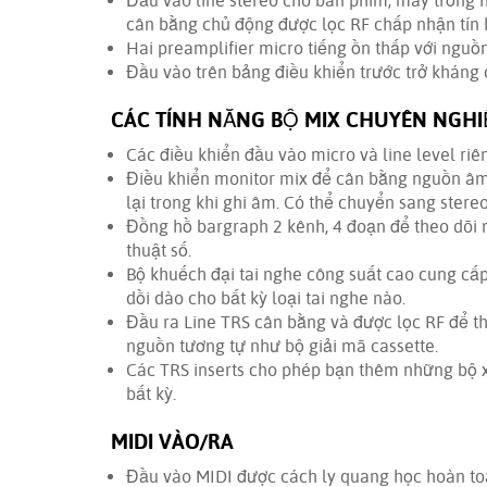
Đầu vào line stereo cho bàn phím, máy trống
cân bằng chủ động được lọc RF chấp nhận tín
Hai preamplifier micro tiếng ồn thấp với ngu
Đầu vào trên bảng điều khiển trước trở kháng 
CÁC TÍNH NĂNG BỘ MIX CHUYÊN NGHI
Các điều khiển đầu vào micro và line level riên
Điều khiển monitor mix để cân bằng nguồn âm
lại trong khi ghi âm. Có thể chuyển sang ster
Đồng hồ bargraph 2 kênh, 4 đoạn để theo dõi 
thuật số.
Bộ khuếch đại tai nghe công suất cao cung cấp
dồi dào cho bất kỳ loại tai nghe nào.
Đầu ra Line TRS cân bằng và được lọc RF để t
nguồn tương tự như bộ giải mã cassette.
Các TRS inserts cho phép bạn thêm những bộ x
bất kỳ.
MIDI VÀO/RA
Đầu vào MIDI được cách ly quang học hoàn toà