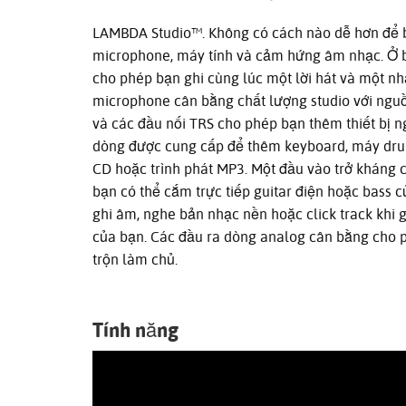
LAMBDA Studio™. Không có cách nào dễ hơn để b
microphone, máy tính và cảm hứng âm nhạc. Ở b
cho phép bạn ghi cùng lúc một lời hát và một nhạ
microphone cân bằng chất lượng studio với ng
và các đầu nối TRS cho phép bạn thêm thiết bị 
dòng được cung cấp để thêm keyboard, máy drum
CD hoặc trình phát MP3. Một đầu vào trở kháng 
bạn có thể cắm trực tiếp guitar điện hoặc bass c
ghi âm, nghe bản nhạc nền hoặc click track khi 
của bạn. Các đầu ra dòng analog cân bằng cho p
trộn làm chủ.
Tính năng