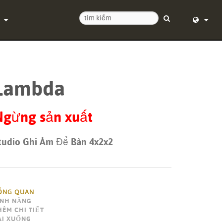
ệ chúng tôi
English (
tâm trợ giúp 24/7
Deutsch
Lambda
 mềm
Español
mềm cơ sở
Français
Ngừng sản xuất
uống
Dansk
tudio Ghi Âm Để Bàn 4x2x2
ành
中文
ký sản phẩm
日本語
ụ
Nederlan
ỔNG QUAN
ÍNH NĂNG
한국어
HÊM CHI TIẾT
ẢI XUỐNG