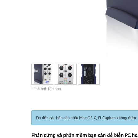
Hình ảnh lớn hơn
Do đến các bản cập nhật Mac OS X, El Capitan không được h
Phần cứng và phần mềm bạn cần để biến PC hoặ