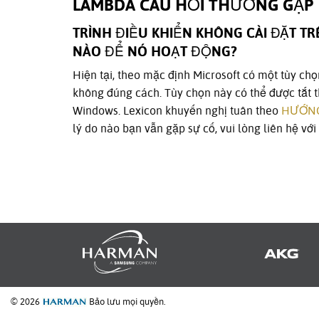
LAMBDA CÂU HỎI THƯỜNG GẶP
TRÌNH ĐIỀU KHIỂN KHÔNG CÀI ĐẶT TR
NÀO ĐỂ NÓ HOẠT ĐỘNG?
Hiện tại, theo mặc định Microsoft có một tùy chọ
không đúng cách. Tùy chọn này có thể được tắt
Windows. Lexicon khuyến nghị tuân theo
HƯỚNG
lý do nào bạn vẫn gặp sự cố, vui lòng liên hệ vớ
© 2026
Bảo lưu mọi quyền.