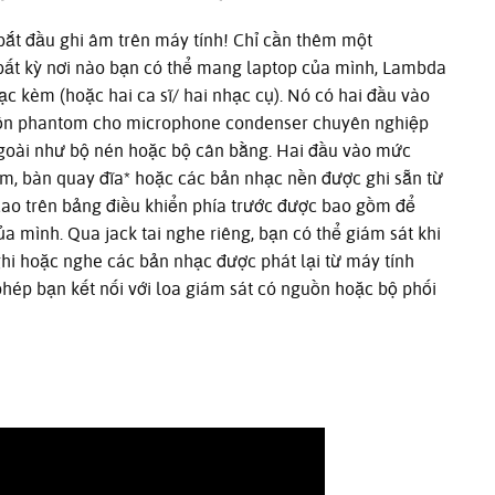
ắt đầu ghi âm trên máy tính! Chỉ cần thêm một
ất kỳ nơi nào bạn có thể mang laptop của mình, Lambda
c kèm (hoặc hai ca sĩ/ hai nhạc cụ). Nó có hai đầu vào
uồn phantom cho microphone condenser chuyên nghiệp
ngoài như bộ nén hoặc bộ cân bằng. Hai đầu vào mức
, bàn quay đĩa* hoặc các bản nhạc nền được ghi sẵn từ
cao trên bảng điều khiển phía trước được bao gồm để
ủa mình. Qua jack tai nghe riêng, bạn có thể giám sát khi
ghi hoặc nghe các bản nhạc được phát lại từ máy tính
hép bạn kết nối với loa giám sát có nguồn hoặc bộ phối