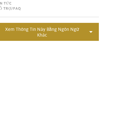
IN TỨC
Portuguê
Ỗ TRỢ/FAQ
عربي
Ελληνι
Xem Thông Tin Này Bằng Ngôn Ngữ
Khác
עברית
हिन्दी
Bahasa I
Italiano
ខ្មែរ
Polski
Svenska
ภาษาไทย