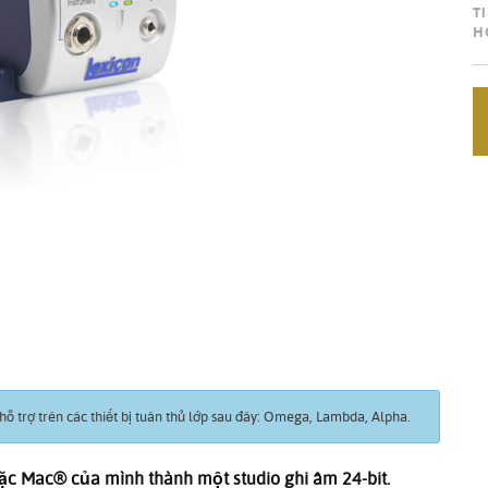
T
H
ỗ trợ trên các thiết bị tuân thủ lớp sau đây: Omega, Lambda, Alpha.
c Mac® của mình thành một studio ghi âm 24-bit.