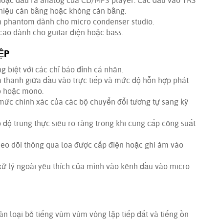
 hoặc đầu ra analog của CD/MP3 player. Các đầu vào TRS
 hiệu cân bằng hoặc không cân bằng.
ồn phantom dành cho micro condenser studio.
cao dành cho guitar điện hoặc bass.
ỆP
g biệt với các chỉ báo đỉnh cá nhân.
 thanh giữa đầu vào trực tiếp và mức độ hỗn hợp phát
eo hoặc mono.
mức chính xác của các bộ chuyển đổi tương tự sang kỹ
 độ trung thực siêu rõ ràng trong khi cung cấp công suất
heo dõi thông qua loa được cấp điện hoặc ghi âm vào
ử lý ngoài yêu thích của mình vào kênh đầu vào micro
n loại bỏ tiếng vùm vùm vòng lặp tiếp đất và tiếng ồn