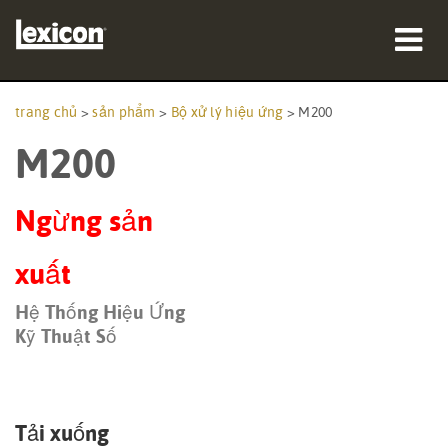
sản phẩm
trang chủ
>
sản phẩm
>
Bộ xử lý hiệu ứng
>
M200
M200
nơi mua
chuyên gia
Ngừng sản
Nghiên cứu trường hợp
xuất
đào tạo
Hệ Thống Hiệu Ứng
Kỹ Thuật Số
hỗ trợ
Tải xuống
Ngôn ngữ/Khu vực