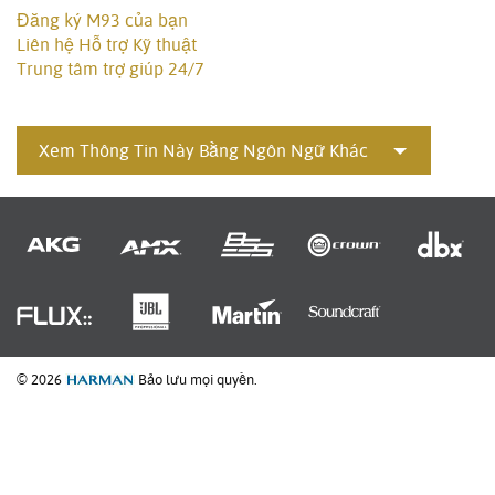
Đăng ký M93 của bạn
Liên hệ Hỗ trợ Kỹ thuật
Trung tâm trợ giúp 24/7
Xem Thông Tin Này Bằng Ngôn Ngữ Khác
© 2026
Bảo lưu mọi quyền.