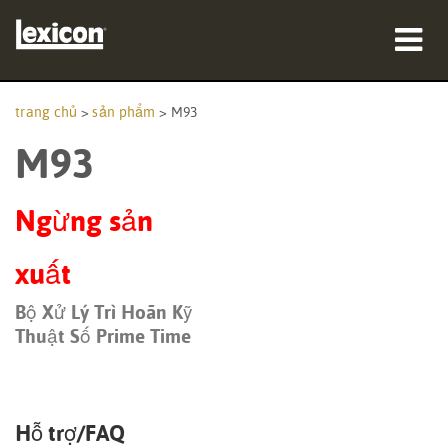
sản phẩm
trang chủ
>
sản phẩm
>
M93
M93
nơi mua
chuyên gia
Ngừng sản
Nghiên cứu trường hợp
xuất
đào tạo
Bộ Xử Lý Trì Hoãn Kỹ
Thuật Số Prime Time
hỗ trợ
Hỗ trợ/FAQ
Ngôn ngữ/Khu vực