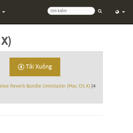
ệ chúng tôi
English (
 X)
tâm trợ giúp 24/7
Deutsch
 mềm
Español
mềm cơ sở
Tải Xuống
Français
uống
Dansk
ive Reverb Bundle Uninstaller (Mac OS X)
[4
ành
中文
ký sản phẩm
日本語
ụ
Nederlan
한국어