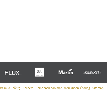
Portuguê
عربي
Ελληνι
עברית
हिन्दी
Bahasa I
Italiano
ខ្មែរ
Polski
nơi mua
•
hỗ trợ
•
Careers
•
Chính sách bảo mật
•
điều khoản sử dụng
•
Sitemap
Svenska
ภาษาไทย