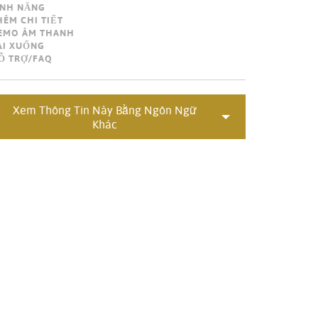
ÍNH NĂNG
Portuguê
HÊM CHI TIẾT
EMO ÂM THANH
عربي
ẢI XUỐNG
Ỗ TRỢ/FAQ
Ελληνι
עברית
Xem Thông Tin Này Bằng Ngôn Ngữ
हिन्दी
Khác
Bahasa I
Italiano
ខ្មែរ
Polski
Svenska
ภาษาไทย