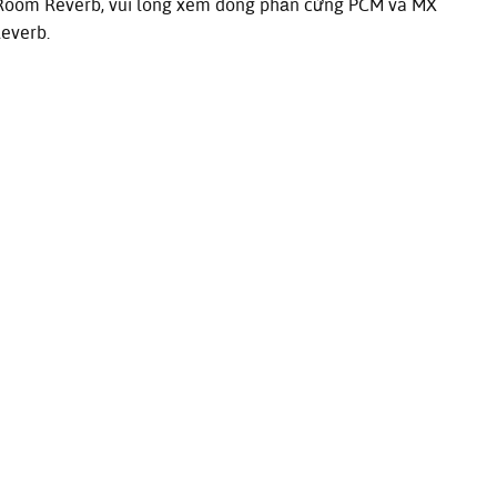
n Room Reverb, vui lòng xem dòng phần cứng PCM và MX
everb.