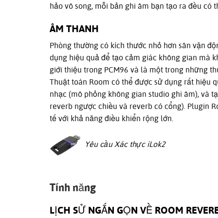
hảo vô song, mỗi bản ghi âm bạn tạo ra đều có 
ÂM THANH
Phòng thường có kích thước nhỏ hơn sân vận độn
dụng hiệu quả để tạo cảm giác không gian mà k
giới thiệu trong PCM96 và là một trong những th
Thuật toán Room có thể được sử dụng rất hiệu qu
nhạc (mô phỏng không gian studio ghi âm), và t
reverb ngược chiều và reverb có cổng). Plugin 
tế với khả năng điều khiển rộng lớn.
Yêu cầu Xác thực iLok2
Tính năng
LỊCH SỬ NGẮN GỌN VỀ ROOM REVERB