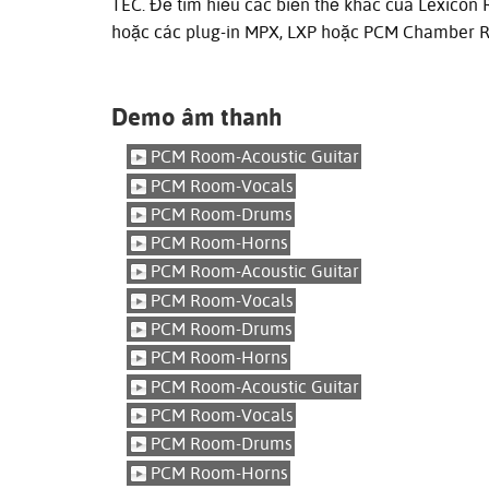
TEC. Để tìm hiểu các biến thể khác của Lexico
hoặc các plug-in MPX, LXP hoặc PCM Chamber R
Demo âm thanh
PCM Room-Acoustic Guitar
PCM Room-Vocals
PCM Room-Drums
PCM Room-Horns
PCM Room-Acoustic Guitar
PCM Room-Vocals
PCM Room-Drums
PCM Room-Horns
PCM Room-Acoustic Guitar
PCM Room-Vocals
PCM Room-Drums
PCM Room-Horns