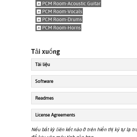
PCM Room-Acoustic Guitar
PCM Room-Vocals
PCM Room-Drums
PCM Room-Horns
Tải xuống
Tài liệu
Software
Readmes
License Agreements
Nếu bất kỳ liên kết nào ở trên hiển thị ký tự lạ 