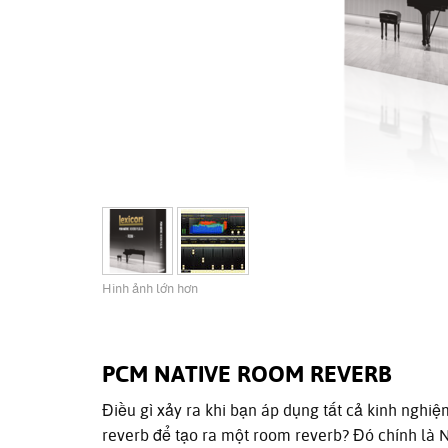
Hình ảnh lớn hơn
PCM NATIVE ROOM REVERB
Điều gì xảy ra khi bạn áp dụng tất cả kinh nghiệ
reverb để tạo ra một room reverb? Đó chính là 