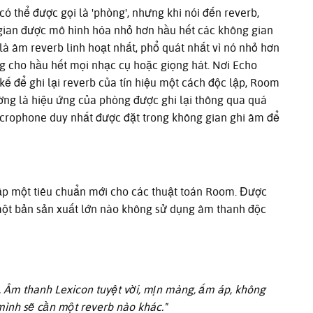
 thể được gọi là 'phòng', nhưng khi nói đến reverb,
ian được mô hình hóa nhỏ hơn hầu hết các không gian
là âm reverb linh hoạt nhất, phổ quát nhất vì nó nhỏ hơn
ng cho hầu hết mọi nhạc cụ hoặc giọng hát. Nơi Echo
kế để ghi lại reverb của tín hiệu một cách độc lập, Room
ờng là hiệu ứng của phòng được ghi lại thông qua quá
icrophone duy nhất được đặt trong không gian ghi âm để
ập một tiêu chuẩn mới cho các thuật toán Room. Được
m một bản sản xuất lớn nào không sử dụng âm thanh độc
. Âm thanh Lexicon tuyệt vời, mịn màng, ấm áp, không
mình sẽ cần một reverb nào khác."