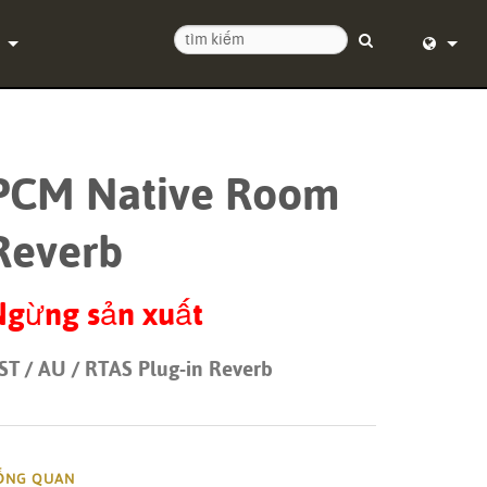
ệ chúng tôi
English (
tâm trợ giúp 24/7
Deutsch
PCM Native Room
 mềm
Español
Reverb
mềm cơ sở
Français
uống
Dansk
Ngừng sản xuất
ành
中文
ST / AU / RTAS Plug-in Reverb
ký sản phẩm
日本語
ụ
Nederlan
한국어
ỔNG QUAN