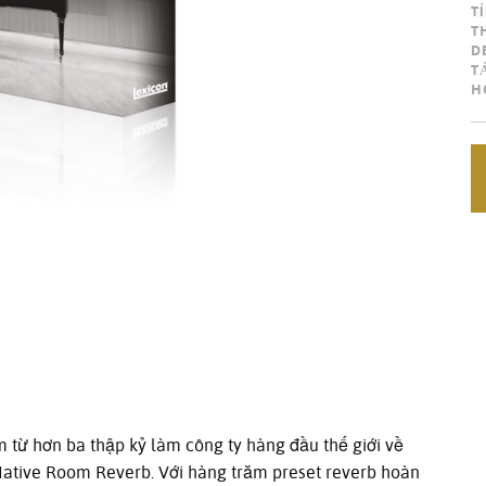
T
T
D
T
H
m từ hơn ba thập kỷ làm công ty hàng đầu thế giới về
Native Room Reverb. Với hàng trăm preset reverb hoàn