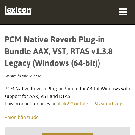
sản phẩm
PCM Native Reverb Plug-in
nơi mua
Bundle AAX, VST, RTAS v1.3.8
chuyên gia
Legacy (Windows (64-bit))
Nghiên cứu trường hợp
Cập nhật lần cuối: 02 Thg 12
đào tạo
PCM Native Reverb Plug-in Bundle for 64-bit Windows with
support for AAX, VST and RTAS
hỗ trợ
This product requires an
iLok2™ or later USB smart key
.
Phiên bản trước
Ngôn ngữ/Khu vực