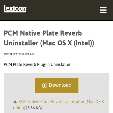
produkter
PCM Native Plate Reverb
hvor man kan købe
Uninstaller (Mac OS X (Intel))
professionelle
Sidst opdateret: 22. aug 2016
Case studies
PCM Plate Reverb Plug-in Uninstaller
træning
support
Download
PCM Native Plate Reverb Uninstaller (Mac OS X
(Intel))
[8,56 KB]
Sprog/Region