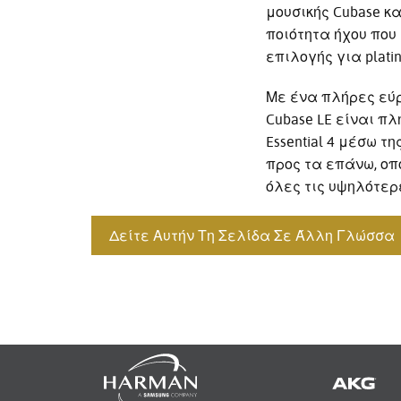
μουσικής Cubase κα
ποιότητα ήχου που 
επιλογής για plati
Με ένα πλήρες εύρ
Cubase LE είναι πλ
Essential 4 μέσω τ
προς τα επάνω, οπ
όλες τις υψηλότερε
Δείτε Αυτήν Τη Σελίδα Σε Άλλη Γλώσσα