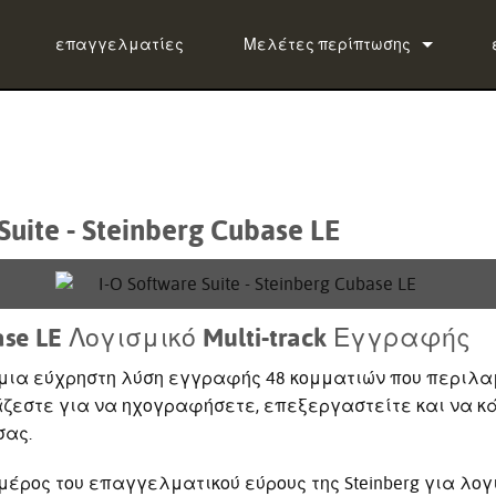
επαγγελματίες
Μελέτες περίπτωσης
ειδήσεις
ug-in Bundle
lug-in Bundle
Suite - Steinberg Cubase LE
ug-in Bundle
tal)
ase LE Λογισμικό Multi-track Εγγραφής
ι μια εύχρηστη λύση εγγραφής 48 κομματιών που περιλα
ζεστε για να ηχογραφήσετε, επεξεργαστείτε και να κά
σας.
ι μέρος του επαγγελματικού εύρους της Steinberg για λ