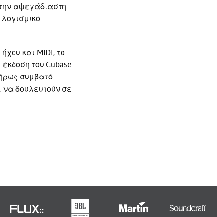
ι την αψεγάδιαστη
Nederlan
 λογισμικό
한국어
Portuguê
χου και MIDI, το
 έκδοση του Cubase
عربي
πλήρως συμβατό
Ελληνι
ι να δουλευτούν σε
עברית
हिन्दी
Bahasa I
Italiano
ខ្មែរ
Polski