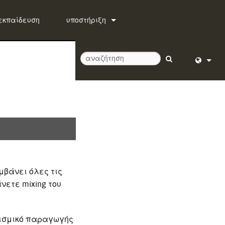
εκπαίδευση
υποστήριξη
Επικοινωνήστε μαζί μας
Κέντρο βοήθειας 24/7
λογισμικό
English (
firmware
Deutsch
Λήψεις
Español
Εγγύηση
Français
μβάνει όλες τις
εγγραφή προϊόντος
Dansk
νετε mixing του
Υπηρεσία
中文
日本語
ογισμικό παραγωγής