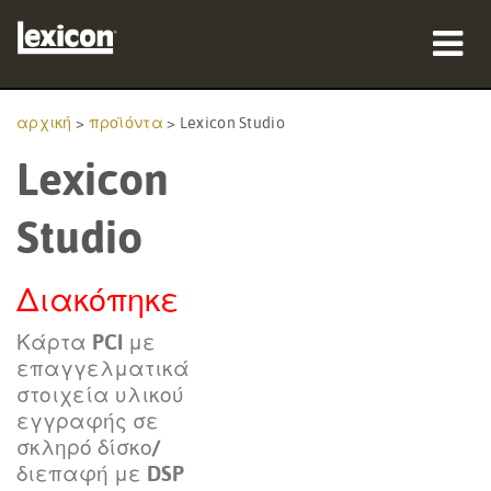
προϊόντα
αρχική
>
προϊόντα
>
Lexicon Studio
Lexicon
πού να αγοράσετε
επαγγελματίες
Studio
Μελέτες περίπτωσης
Διακόπηκε
εκπαίδευση
Κάρτα PCI με
επαγγελματικά
υποστήριξη
στοιχεία υλικού
εγγραφής σε
σκληρό δίσκο/
διεπαφή με DSP
Γλώσσα/Περιοχή