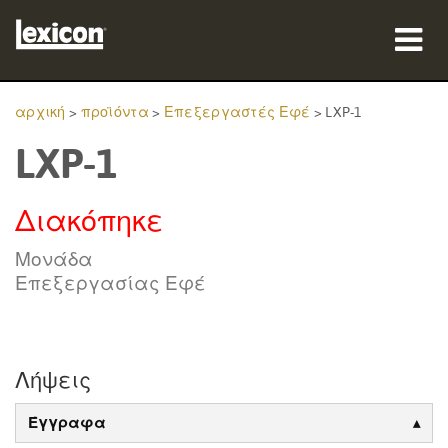
προϊόντα
αρχική
>
προϊόντα
>
Επεξεργαστές Εφέ
>
LXP-1
LXP-1
πού να αγοράσετε
επαγγελματίες
Διακόπηκε
Μελέτες περίπτωσης
Μονάδα
Επεξεργασίας Εφέ
εκπαίδευση
υποστήριξη
Λήψεις
Έγγραφα
Γλώσσα/Περιοχή