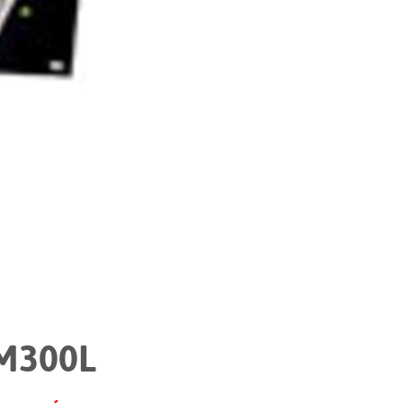
Nederlan
한국어
Portuguê
عربي
Ελληνι
עברית
हिन्दी
Bahasa I
Italiano
ខ្មែរ
M300L
Polski