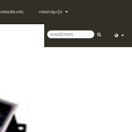
εκπαίδευση
υποστήριξη
Επικοινωνήστε μαζί μας
Κέντρο βοήθειας 24/7
λογισμικό
English (
firmware
Deutsch
Λήψεις
Español
Εγγύηση
Français
εγγραφή προϊόντος
Dansk
Υπηρεσία
中文
日本語