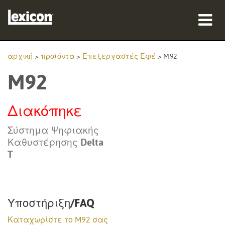
προϊόντα
αρχική
>
προϊόντα
>
Επεξεργαστές Εφέ
>
M92
M92
πού να αγοράσετε
επαγγελματίες
Διακόπηκε
Μελέτες περίπτωσης
Σύστημα Ψηφιακής
Καθυστέρησης Delta
εκπαίδευση
T
υποστήριξη
Υποστήριξη/FAQ
Καταχωρίστε το M92 σας
Γλώσσα/Περιοχή