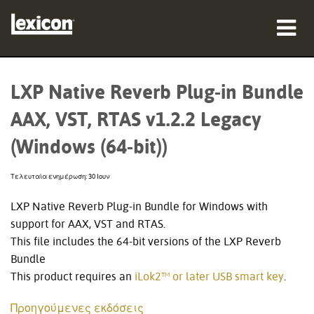
προϊόντα
LXP Native Reverb Plug-in Bundle
πού να αγοράσετε
AAX, VST, RTAS v1.2.2 Legacy
επαγγελματίες
(Windows (64-bit))
Μελέτες περίπτωσης
Τελευταία ενημέρωση: 30 Ιουν
εκπαίδευση
LXP Native Reverb Plug-in Bundle for Windows with
support for AAX, VST and RTAS.
υποστήριξη
This file includes the 64-bit versions of the LXP Reverb
Bundle
This product requires an
iLok2™ or later USB smart key
.
Γλώσσα/Περιοχή
Προηγούμενες εκδόσεις