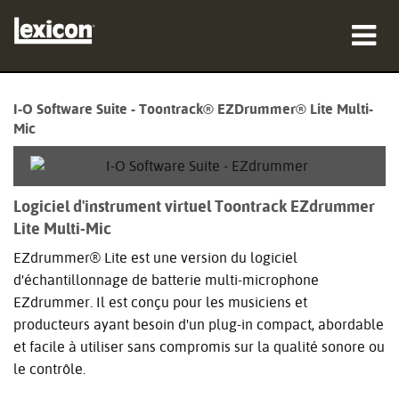
Produits
I-O Software Suite - Toontrack® EZDrummer® Lite Multi-
Mic
Où acheter
Professionnels
Logiciel d'instrument virtuel Toontrack EZdrummer
Études de cas
Lite Multi-Mic
Formation
EZdrummer® Lite est une version du logiciel
d'échantillonnage de batterie multi-microphone
Support
EZdrummer. Il est conçu pour les musiciens et
producteurs ayant besoin d'un plug-in compact, abordable
et facile à utiliser sans compromis sur la qualité sonore ou
le contrôle.
Langue/Région