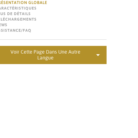
Türkçe
RÉSENTATION GLOBALE
ARACTÉRISTIQUES
Tiếng Việ
LUS DE DÉTAILS
ÉLÉCHARGEMENTS
EWS
Português
SSISTANCE/FAQ
Voir Cette Page Dans Une Autre
Langue