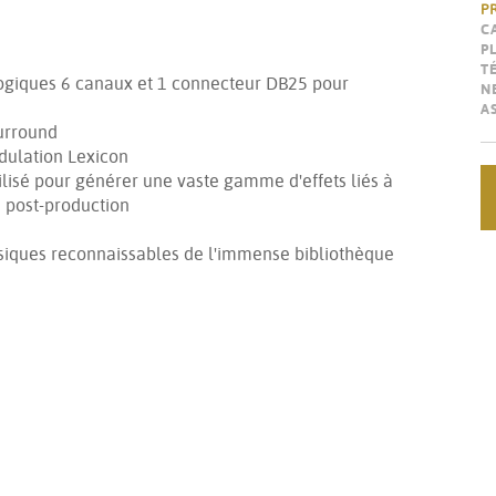
P
C
P
T
ogiques 6 canaux et 1 connecteur DB25 pour
N
A
surround
odulation Lexicon
lisé pour générer une vaste gamme d'effets liés à
a post-production
assiques reconnaissables de l'immense bibliothèque