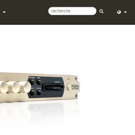
ntacter
English (
d’aide 24/7
Deutsch
l
Español
re
Français
argements
Dansk
e
中文
trement du produit
日本語
Nederlan
한국어