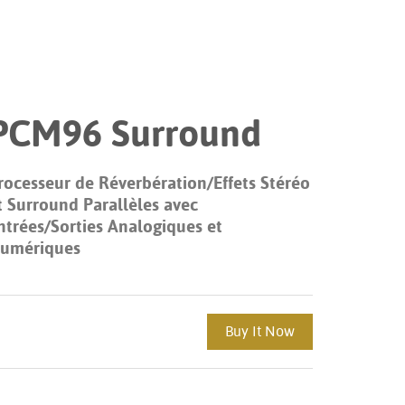
Portuguê
عربي
Ελληνι
PCM96 Surround
עברית
हिन्दी
rocesseur de Réverbération/Effets Stéréo
Bahasa I
t Surround Parallèles avec
ntrées/Sorties Analogiques et
Italiano
umériques
ខ្មែរ
Polski
Buy It Now
Svenska
ภาษาไทย