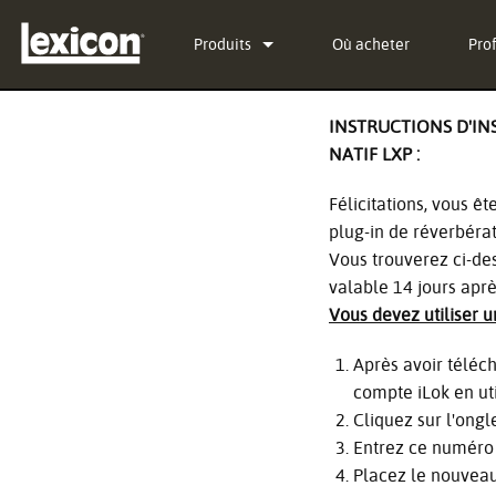
Produits
Où acheter
Pro
Plug-ins
PCM Total Bundle
INSTRUCTIONS D'IN
NATIF LXP :
Processeurs d'effets
PCM Native Reverb Plu
PCM92
Cinéma
PCM Native Effects Plu
PCM96
QLI-32
Félicitations, vous ê
plug-in de réverbérat
Produits arrêtés
LXP Native Reverb Plug
PCM96 Surround
BOB-32
Vous trouverez ci-des
valable 14 jours aprè
MPX Native Reverb
PCM96 Surround (digita
Vous devez utiliser 
Après avoir téléc
compte iLok en uti
Cliquez sur l'ongl
Entrez ce numéro 
Placez le nouveau