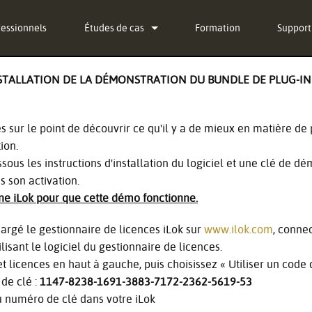
fessionnels
Études de cas
Formation
Support
News
Nous co
STALLATION DE LA DÉMONSTRATION DU BUNDLE DE PLUG-I
g-in Bundle
Centre 
g-in Bundle
Logicie
tes sur le point de découvrir ce qu'il y a de mieux en matière d
ion.
-in Bundle
Firmwa
sous les instructions d'installation du logiciel et une clé de dé
s son activation.
l)
Téléch
une iLok pour que cette démo fonctionne.
Garanti
hargé le gestionnaire de licences iLok sur
www.ilok.com
, conne
Enregis
lisant le logiciel du gestionnaire de licences.
et licences en haut à gauche, puis choisissez « Utiliser un code 
Service
de clé :
1147-8238-1691-3883-7172-2362-5619-53
 numéro de clé dans votre iLok