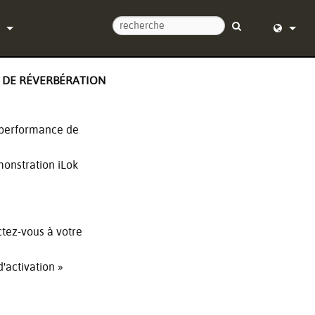
ntacter
English (
N DE RÉVERBÉRATION
d’aide 24/7
Deutsch
l
Español
e performance de
re
Français
monstration iLok
argements
Dansk
e
中文
ctez-vous à votre
trement du produit
日本語
d'activation »
Nederlan
한국어