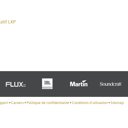
Portuguê
عربي
atif LXP
Ελληνι
עברית
हिन्दी
Bahasa I
Italiano
ខ្មែរ
Polski
pport
•
Careers
•
Politique de confidentialité
•
Conditions d’utilisation
•
Sitemap
Svenska
ภาษาไทย