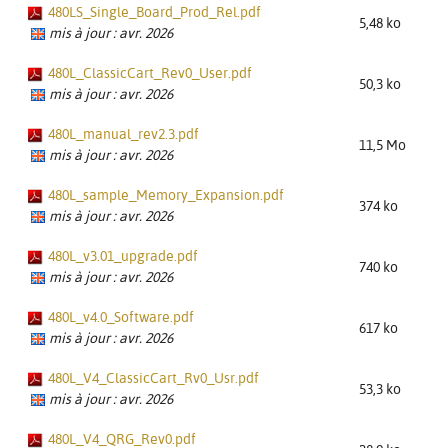
480LS_Single_Board_Prod_Rel.pdf
5,48 ko
mis à jour : avr. 2026
480L_ClassicCart_Rev0_User.pdf
50,3 ko
mis à jour : avr. 2026
480L_manual_rev2.3.pdf
11,5 Mo
mis à jour : avr. 2026
480L_sample_Memory_Expansion.pdf
374 ko
mis à jour : avr. 2026
480L_v3.01_upgrade.pdf
740 ko
mis à jour : avr. 2026
480L_v4.0_Software.pdf
617 ko
mis à jour : avr. 2026
480L_V4_ClassicCart_Rv0_Usr.pdf
53,3 ko
mis à jour : avr. 2026
480L_V4_QRG_Rev0.pdf