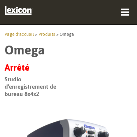
Produits
Page d’accueil
>
Produits
>
Omega
Omega
Où acheter
Professionnels
Arrêté
Études de cas
Studio
d'enregistrement de
Formation
bureau 8x4x2
Support
Langue/Région