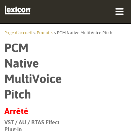
Produits
Page d’accueil
>
Produits
>
PCM Native MultiVoice Pitch
PCM
Où acheter
Professionnels
Native
Études de cas
MultiVoice
Formation
Pitch
Support
Arrêté
VST / AU / RTAS Effect
Langue/Région
Plug-in