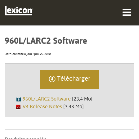
Produits
960L/LARC2 Software
Où acheter
Dernière mise à jour : juil. 20, 2020
Professionnels
Études de cas
Télécharger
Formation
960L/LARC2 Software
[23,4 Mo]
Support
V4 Release Notes
[3,43 Mo]
Langue/Région