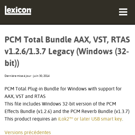
Produits
PCM Total Bundle AAX, VST, RTAS
Où acheter
v1.2.6/1.3.7 Legacy (Windows (32-
Professionnels
bit))
Études de cas
Dernière mise à jour : juin 30, 2014
Formation
PCM Total Plug-in Bundle for Windows with support for
AAX, VST and RTAS
Support
This file includes Windows 32-bit version of the PCM
Effects Bundle (v1.2.6) and the PCM Reverb Bundle (v1.3.7)
This product requires an
iLok2™ or later USB smart key
.
Langue/Région
Versions précédentes