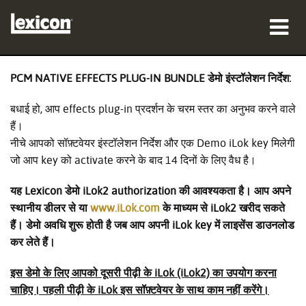
उत्पाद
PCM NATIVE EFFECTS PLUG-IN BUNDLE डेमो इंस्टॉलेशन निर्देश:
कहां खरीदें
बधाई हो, आप effects plug-in प्रदर्शन के चरम स्तर का अनुभव करने वाले
हैं।
पेशेवर
नीचे आपको सॉफ़्टवेयर इंस्टॉलेशन निर्देश और एक Demo iLok key मिलेगी
जो आप key को activate करने के बाद 14 दिनों के लिए वैध है।
केस स्टडीज़
यह Lexicon डेमो iLok2 authorization की आवश्यकता है। आप अपने
प्रशिक्षण
स्थानीय डीलर से या
www.iLok.com
के माध्यम से iLok2 खरीद सकते
हैं। डेमो अवधि शुरू होती है जब आप अपनी iLok key में लाइसेंस डाउनलोड
सहायता
कर लेते हैं।
इस डेमो के लिए आपको दूसरी पीढ़ी के iLok (iLok2) का उपयोग करना
चाहिए। पहली पीढ़ी के iLok इस सॉफ़्टवेयर के साथ काम नहीं करेंगे।
भाषा/क्षेत्र