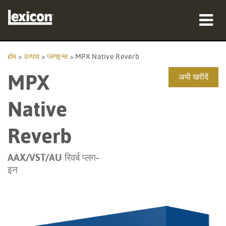
उत्पाद
होम
>
उत्पाद
>
प्लगइन्स
>
MPX Native Reverb
MPX
कहां खरीदें
अभी खरीदें
पेशेवर
Native
केस स्टडीज़
Reverb
प्रशिक्षण
AAX/VST/AU रिवर्ब प्लग-
इन
सहायता
भाषा/क्षेत्र