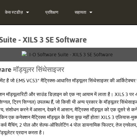
केस स्टडीज़
प्रशिक्षण
सहायता
समाचार
हमसे संपर्क करें
Suite - XILS 3 SE Software
 Bundle
24/7 सहायता केंद्र
 Bundle
सॉफ्टवेयर
 Bundle
फर्मवेयर
are मॉड्यूलर सिंथेसाइजर
डाउनलोड
रूमेंट है जो EMS VCS3* मैट्रिक्स-आधारित मॉड्यूलर सिंथेसाइजर की आर्किटेक्
वारंटी
क्शन मॉड्यूलारिटी और साउंड डिज़ाइन को एक नए आयाम में लाता है। XILS 3 प
ग्नल, ट्रिग सिग्नल) उपलब्ध हैं, जो किसी भी अन्य प्रकार के मॉड्यूलर सिंथेसाइज
उत्पाद पंजीकरण
्य, संशोधन करने में आसान, देखने में आसान, मैट्रिक्स मॉड्यूल को एक दूसरे से 
सेवा
न एक कनेक्शन मैट्रिक्स मॉड्यूल के बिना कुछ नहीं होता! XILS 3 एलियास-मुक्त,
कर्व मैचिंग, 2 पोल और सेल्फ-ऑसिलेटिंग 4 पोल डायनामिक फिल्टर, तेज एनवेलप,
 मॉड्यूलेटर प्रदान करता है।