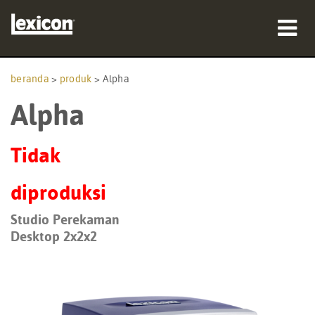
produk
beranda
>
produk
>
Alpha
Alpha
tempat membeli
profesional
Tidak
Studi Kasus
diproduksi
pelatihan
Studio Perekaman
Desktop 2x2x2
dukungan
Bahasa/Wilayah